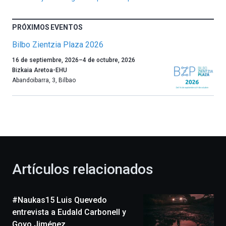
PRÓXIMOS EVENTOS
Bilbo Zientzia Plaza 2026
Un
16 de septiembre, 2026
–
4 de octubre, 2026
año
Bizkaia Aretoa-EHU
más,
Abandoibarra, 3
,
Bilbao
Bilbao
dará
la
bienvenida
al
otoño
con
la
Artículos relacionados
celebración
de
la
#Naukas15 Luis Quevedo
novena
edición
entrevista a Eudald Carbonell y
de
Goyo Jiménez