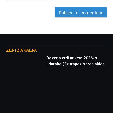
Otros
proyectos
ZIENTZIA KAIERA
Dozena erdi ariketa 2026ko
udarako (2): trapezioaren aldea