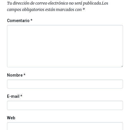
septiembre
Tu dirección de correo electrónico no será publicada.
Los
al
campos obligatorios están marcados con
*
4
de
Comentario
*
octubre.
La
iniciativa,
organizada
por
la
Cátedra…
Nombre
*
E-mail
*
Web