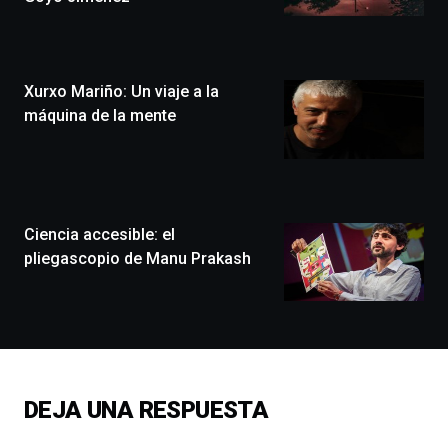
Bilbo
Zientzia
Plaza
(BZP),
Xurxo Mariño: Un viaje a la
un
festival
máquina de la mente
que
llenará
la
ciudad
de
monólogos,
Ciencia accesible: el
exposiciones,
pliegascopio de Manu Prakash
conferencias,
docufórums
y
espectáculos
de
ciencia
del
DEJA UNA RESPUESTA
16
de