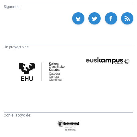
Síguenos:
Un proyecto de:
Cátedra
Euskampus
de
Fundazioa
Cultura
Científica
de
la
UPV/EHU
Con el apoyo de:
Eusko
Jaurlaritza