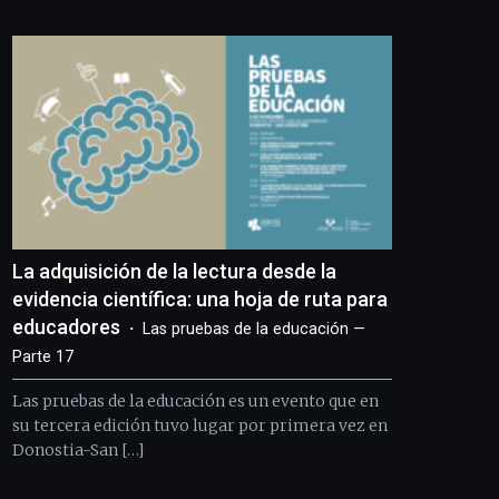
Bilbo
Zientzia
Plaza
(BZP),
un
festival
que
llenará
la
ciudad
de
monólogos,
La adquisición de la lectura desde la
exposiciones,
conferencias,
evidencia científica: una hoja de ruta para
docufórums
educadores
Las pruebas de la educación —
y
Parte 17
espectáculos
de
Las pruebas de la educación es un evento que en
ciencia
su tercera edición tuvo lugar por primera vez en
del
Donostia-San […]
16
de
septiembre