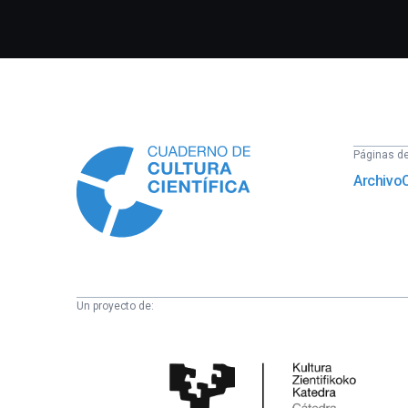
Información
Páginas del
Archivo
Un proyecto de:
Cátedra
de
Cultura
Científica