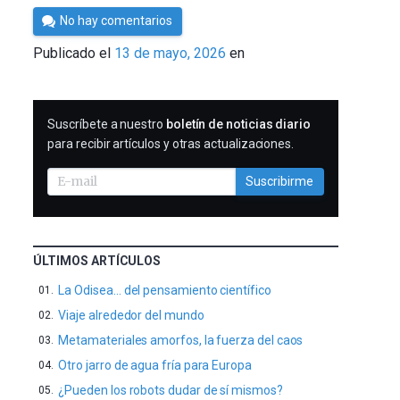
Por
No hay comentarios
César
Publicado el
13 de mayo, 2026
en
Tomé
SUSCRIBIRME
Suscríbete a nuestro
boletín de noticias diario
para recibir artículos y otras actualizaciones.
Suscribirme
ÚLTIMOS ARTÍCULOS
La Odisea… del pensamiento científico
Viaje alrededor del mundo
Metamateriales amorfos, la fuerza del caos
Otro jarro de agua fría para Europa
¿Pueden los robots dudar de sí mismos?