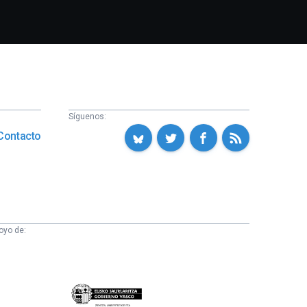
Síguenos:
Contacto
oyo de:
Eusko