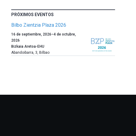
PRÓXIMOS EVENTOS
Bilbo Zientzia Plaza 2026
Un
16 de septiembre, 2026
–
4 de octubre,
año
2026
más,
Bizkaia Aretoa-EHU
Bilbao
Abandoibarra, 3
,
Bilbao
dará
la
bienvenida
al
otoño
con
la
celebración
de
la
novena
edición
de