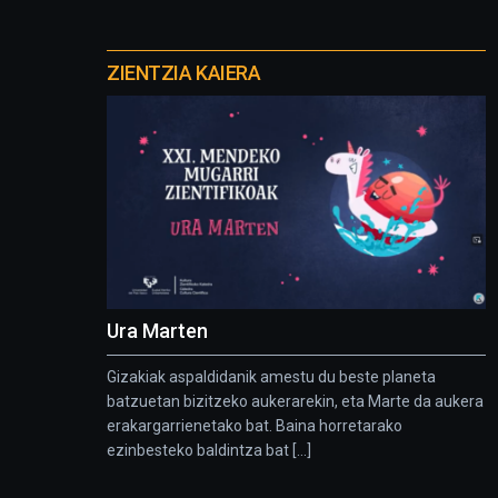
Otros
proyectos
ZIENTZIA KAIERA
Ura Marten
Gizakiak aspaldidanik amestu du beste planeta
batzuetan bizitzeko aukerarekin, eta Marte da aukera
erakargarrienetako bat. Baina horretarako
ezinbesteko baldintza bat [...]