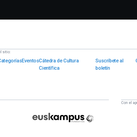
 sitio:
Categorías
Eventos
Cátedra de Cultura
Suscríbete al
Científica
boletín
Con el ap
Euskampus
Fundazioa