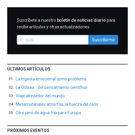
SUSCRIBIRME
Suscríbete a nuestro
boletín de noticias diario
para
recibir artículos y otras actualizaciones.
Suscribirme
ÚLTIMOS ARTÍCULOS
La ingesta emocional como problema
La Odisea… del pensamiento científico
Viaje alrededor del mundo
Metamateriales amorfos, la fuerza del caos
Otro jarro de agua fría para Europa
PRÓXIMOS EVENTOS