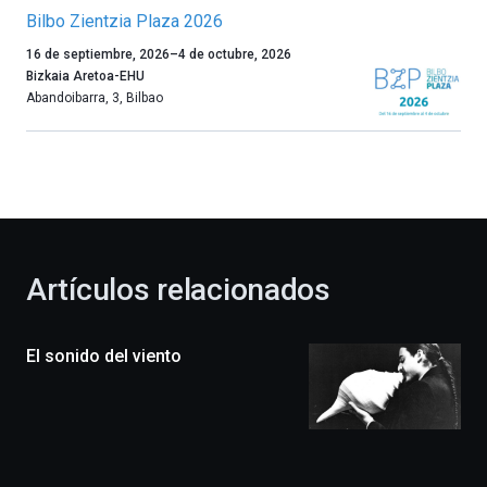
Bilbo Zientzia Plaza 2026
Un
16 de septiembre, 2026
–
4 de octubre, 2026
año
Bizkaia Aretoa-EHU
más,
Abandoibarra, 3
,
Bilbao
Bilbao
dará
la
bienvenida
al
otoño
con
la
Artículos relacionados
celebración
de
la
El sonido del viento
novena
edición
de
Bilbo
Zientzia
Plaza