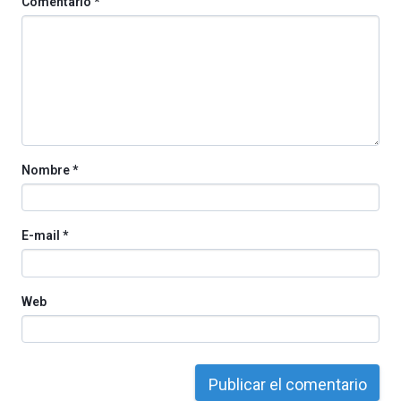
Comentario
*
octubre.
La
iniciativa,
organizada
por
la
Cátedra…
Nombre
*
E-mail
*
Web