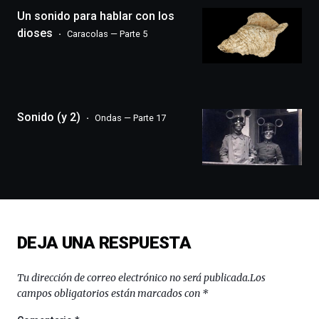
(BZP),
Un sonido para hablar con los
un
festival
dioses
Caracolas — Parte 5
que
llenará
la
ciudad
de
monólogos,
Sonido (y 2)
Ondas — Parte 17
exposiciones,
conferencias,
docufórums
y
espectáculos
de
ciencia
del
DEJA UNA RESPUESTA
16
de
septiembre
Tu dirección de correo electrónico no será publicada.
Los
al
campos obligatorios están marcados con
*
4
de