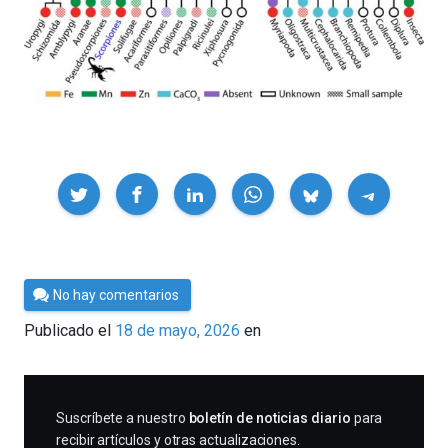
Compartir
Por
No hay comentarios
César
Publicado el
18 de mayo, 2026
en
Tomé
SUSCRIBIRME
Suscríbete a nuestro
boletín de noticias diario
para
recibir artículos y otras actualizaciones.