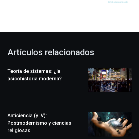
Bilbao
dará
la
bienvenida
al
otoño
con
la
Artículos relacionados
celebración
de
la
Teoría de sistemas: ¿la
novena
edición
psicohistoria moderna?
de
Bilbo
Zientzia
Plaza
(BZP),
Anticiencia (y IV):
un
festival
Postmodernismo y ciencias
que
religiosas
llenará