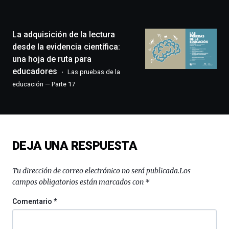
la
ciudad
de
monólogos,
La adquisición de la lectura
exposiciones,
desde la evidencia científica:
conferencias,
una hoja de ruta para
docufórums
educadores
Las pruebas de la
y
espectáculos
educación — Parte 17
de
ciencia
del
16
de
DEJA UNA RESPUESTA
septiembre
al
4
Tu dirección de correo electrónico no será publicada.
Los
de
campos obligatorios están marcados con
*
octubre.
La
Comentario
*
iniciativa,
organizada
por