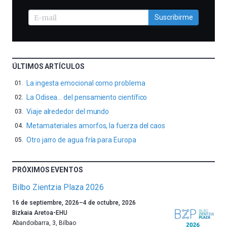
Suscribirme
ÚLTIMOS ARTÍCULOS
La ingesta emocional como problema
La Odisea… del pensamiento científico
Viaje alrededor del mundo
Metamateriales amorfos, la fuerza del caos
Otro jarro de agua fría para Europa
PRÓXIMOS EVENTOS
Bilbo Zientzia Plaza 2026
Un
16 de septiembre, 2026
–
4 de octubre, 2026
año
Bizkaia Aretoa-EHU
más,
Abandoibarra, 3
,
Bilbao