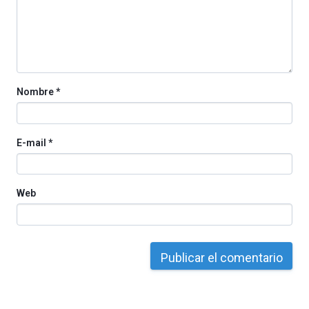
la
Cátedra…
Nombre
*
E-mail
*
Web