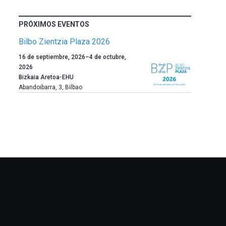
PRÓXIMOS EVENTOS
Bilbo Zientzia Plaza 2026
Un
16 de septiembre, 2026
–
4 de octubre,
año
2026
más,
Bizkaia Aretoa-EHU
Bilbao
Abandoibarra, 3
,
Bilbao
dará
la
bienvenida
al
otoño
con
la
celebración
de
la
novena
edición
de