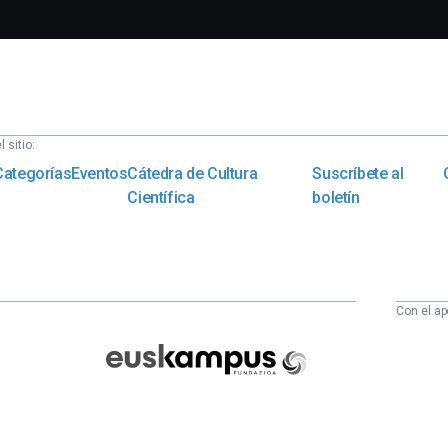
 sitio:
Categorías
Eventos
Cátedra de Cultura
Suscríbete al
Científica
boletín
Con el ap
Euskampus
Fundazioa