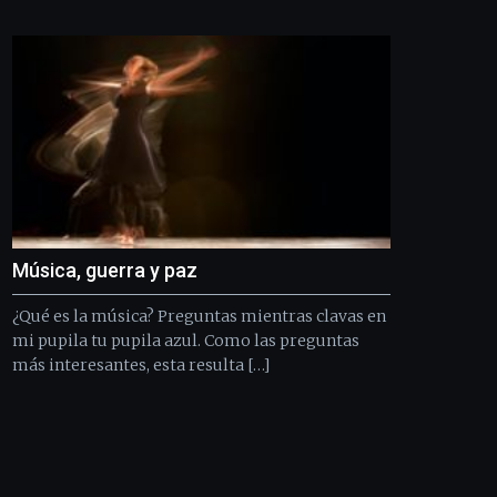
Bilbo
Zientzia
Plaza
(BZP),
un
festival
que
llenará
la
ciudad
de
monólogos,
Música, guerra y paz
exposiciones,
conferencias,
¿Qué es la música? Preguntas mientras clavas en
docufórums
y
mi pupila tu pupila azul. Como las preguntas
espectáculos
más interesantes, esta resulta […]
de
ciencia
del
16
de
septiembre