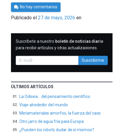
Por
No hay comentarios
César
Publicado el
27 de mayo, 2026
en
Tomé
SUSCRIBIRME
Suscríbete a nuestro
boletín de noticias diario
para recibir artículos y otras actualizaciones.
Suscribirme
ÚLTIMOS ARTÍCULOS
La Odisea… del pensamiento científico
Viaje alrededor del mundo
Metamateriales amorfos, la fuerza del caos
Otro jarro de agua fría para Europa
¿Pueden los robots dudar de sí mismos?