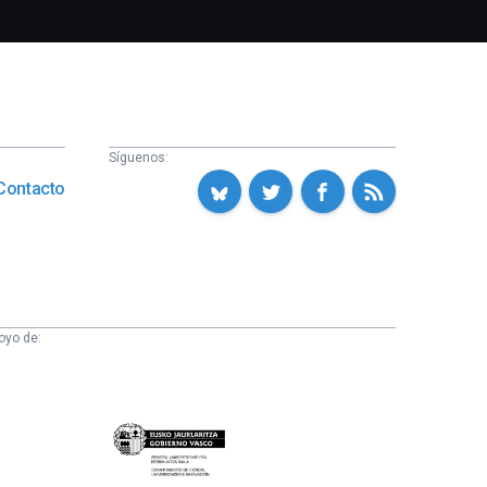
Síguenos:
Contacto
oyo de:
Eusko
Jaurlaritza
-