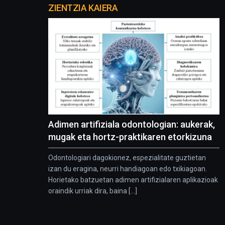
proyectos
ZIENTZIA KAIERA
Adimen artifiziala odontologian: aukerak,
mugak eta hortz-praktikaren etorkizuna
Odontologiari dagokionez, espezialitate guztietan
izan du eragina, neurri handiagoan edo txikiagoan.
Horietako batzuetan adimen artifizialaren aplikazioak
oraindik urriak dira, baina [...]