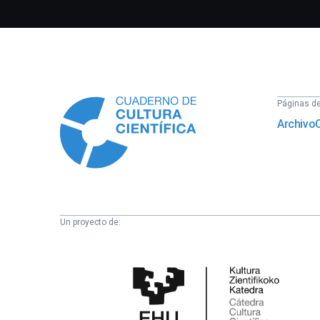
Información
Páginas del
Archivo
Un proyecto de:
Cátedra
de
Cultura
Científica
de