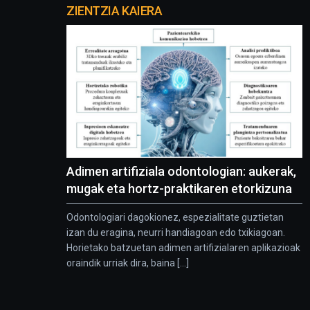
proyectos
ZIENTZIA KAIERA
Adimen artifiziala odontologian: aukerak,
mugak eta hortz-praktikaren etorkizuna
Odontologiari dagokionez, espezialitate guztietan
izan du eragina, neurri handiagoan edo txikiagoan.
Horietako batzuetan adimen artifizialaren aplikazioak
oraindik urriak dira, baina [...]