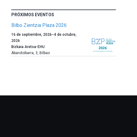
PRÓXIMOS EVENTOS
Bilbo Zientzia Plaza 2026
Un
16 de septiembre, 2026
–
4 de octubre,
año
2026
más,
Bizkaia Aretoa-EHU
Bilbao
Abandoibarra, 3
,
Bilbao
dará
la
bienvenida
al
otoño
con
la
celebración
de
la
novena
edición
de