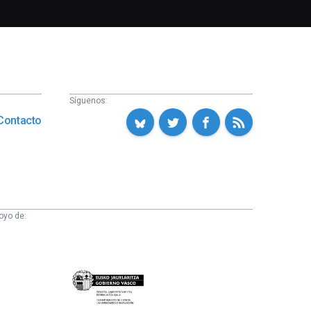
Síguenos:
Contacto
oyo de:
Eusko
Jaurlaritza
-