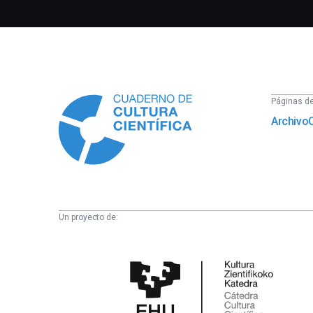
Información
Páginas del
Archivo
Un proyecto de:
Cátedra
de
Cultura
Científica
de