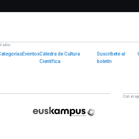
 sitio:
Categorías
Eventos
Cátedra de Cultura
Suscríbete al
Científica
boletín
Con el ap
Euskampus
Fundazioa