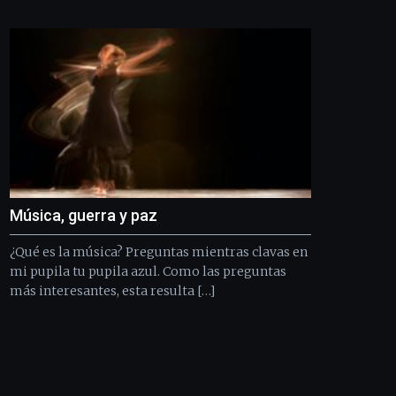
Bilbo
Zientzia
Plaza
(BZP),
un
festival
que
llenará
la
ciudad
de
monólogos,
Música, guerra y paz
exposiciones,
conferencias,
¿Qué es la música? Preguntas mientras clavas en
docufórums
y
mi pupila tu pupila azul. Como las preguntas
espectáculos
más interesantes, esta resulta […]
de
ciencia
del
16
de
septiembre