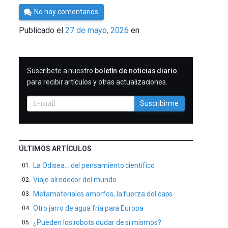
Por
No hay comentarios
César
Publicado el
27 de mayo, 2026
en
Tomé
SUSCRIBIRME
Suscríbete a nuestro
boletín de noticias diario
para recibir artículos y otras actualizaciones.
Suscribirme
ÚLTIMOS ARTÍCULOS
La Odisea… del pensamiento científico
Viaje alrededor del mundo
Metamateriales amorfos, la fuerza del caos
Otro jarro de agua fría para Europa
¿Pueden los robots dudar de sí mismos?