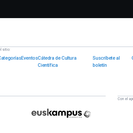
 sitio:
Categorías
Eventos
Cátedra de Cultura
Suscríbete al
Científica
boletín
Con el ap
Euskampus
Fundazioa