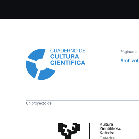
Información
Páginas del
Archivo
Un proyecto de:
Cátedra
de
Cultura
Científica