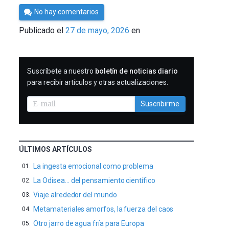
Por
No hay comentarios
César
Publicado el
27 de mayo, 2026
en
Tomé
SUSCRIBIRME
Suscríbete a nuestro
boletín de noticias diario
para recibir artículos y otras actualizaciones.
Suscribirme
ÚLTIMOS ARTÍCULOS
La ingesta emocional como problema
La Odisea… del pensamiento científico
Viaje alrededor del mundo
Metamateriales amorfos, la fuerza del caos
Otro jarro de agua fría para Europa