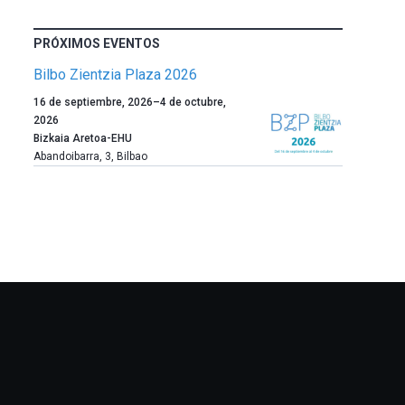
PRÓXIMOS EVENTOS
Bilbo Zientzia Plaza 2026
Un
16 de septiembre, 2026
–
4 de octubre,
año
2026
más,
Bizkaia Aretoa-EHU
Bilbao
Abandoibarra, 3
,
Bilbao
dará
la
bienvenida
al
otoño
con
la
celebración
de
la
novena
edición
de