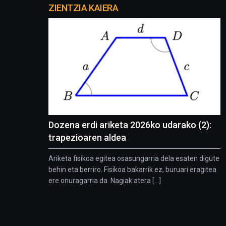
proyectos
ZIENTZIA KAIERA
Dozena erdi ariketa 2026ko udarako (2):
trapezioaren aldea
Ariketa fisikoa egitea osasungarria dela esaten digute
behin eta berriro. Fisikoa bakarrik ez, buruari eragitea
ere onuragarria da. Nagiak atera [...]