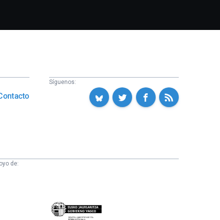
Síguenos:
Contacto
oyo de:
Eusko
Jaurlaritza