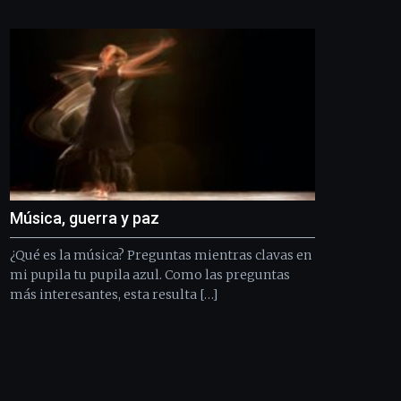
Bilbo
Zientzia
Plaza
(BZP),
un
festival
que
llenará
la
ciudad
de
monólogos,
Música, guerra y paz
exposiciones,
conferencias,
¿Qué es la música? Preguntas mientras clavas en
docufórums
y
mi pupila tu pupila azul. Como las preguntas
espectáculos
más interesantes, esta resulta […]
de
ciencia
del
16
de
septiembre