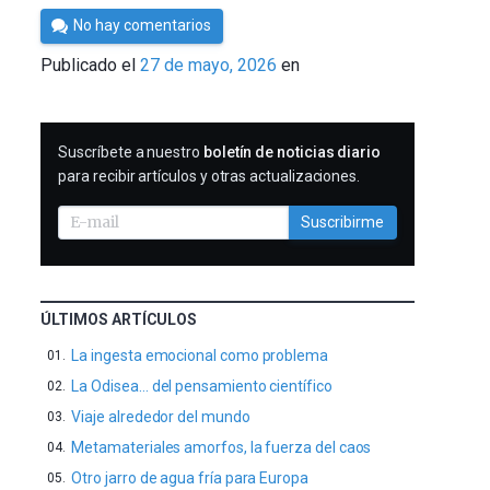
Por
No hay comentarios
César
Publicado el
27 de mayo, 2026
en
Tomé
SUSCRIBIRME
Suscríbete a nuestro
boletín de noticias diario
para recibir artículos y otras actualizaciones.
Suscribirme
ÚLTIMOS ARTÍCULOS
La ingesta emocional como problema
La Odisea… del pensamiento científico
Viaje alrededor del mundo
Metamateriales amorfos, la fuerza del caos
Otro jarro de agua fría para Europa