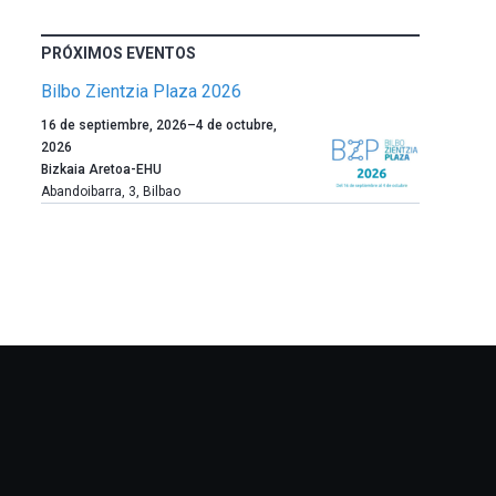
PRÓXIMOS EVENTOS
Bilbo Zientzia Plaza 2026
Un
16 de septiembre, 2026
–
4 de octubre,
año
2026
más,
Bizkaia Aretoa-EHU
Bilbao
Abandoibarra, 3
,
Bilbao
dará
la
bienvenida
al
otoño
con
la
celebración
de
la
novena
edición
de