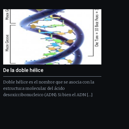
Bilbo
Zientzia
Plaza
(BZP),
un
festival
que
llenará
la
ciudad
de
monólogos,
De la doble hélice
exposiciones,
conferencias,
Doble hélice es el nombre que se asocia con la
docufórums
y
estructura molecular del ácido
espectáculos
desoxirribonucleico (ADN). Si bien el ADN […]
de
ciencia
del
16
de
septiembre