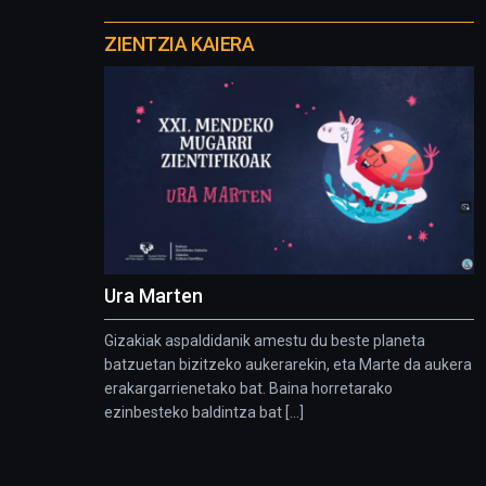
Otros
proyectos
ZIENTZIA KAIERA
Ura Marten
Gizakiak aspaldidanik amestu du beste planeta
batzuetan bizitzeko aukerarekin, eta Marte da aukera
erakargarrienetako bat. Baina horretarako
ezinbesteko baldintza bat [...]