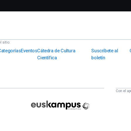
 sitio:
Categorías
Eventos
Cátedra de Cultura
Suscríbete al
Científica
boletín
Con el ap
Euskampus
Fundazioa