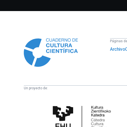
Información
Páginas del
Archivo
Un proyecto de:
Cátedra
de
Cultura
Científica
de