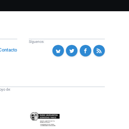
Síguenos:
Contacto
oyo de:
Eusko
Jaurlaritza
-