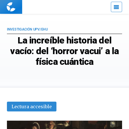
Cuaderno
de
Cultura
Científica
INVESTIGACIÓN UPV/EHU
La increíble historia del
vacío: del ‘horror vacui’ a la
física cuántica
Lectura accesible