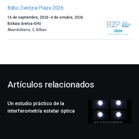
Bilbo Zientzia Plaza 2026
Un
16 de septiembre, 2026
–
4 de octubre, 2026
año
Bizkaia Aretoa-EHU
más,
Abandoibarra, 3
,
Bilbao
Bilbao
dará
la
bienvenida
al
otoño
con
la
Artículos relacionados
celebración
de
la
Un estudio práctico de la
novena
edición
interferometría estelar óptica
de
Bilbo
Zientzia
Plaza