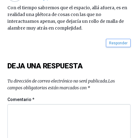
octubre.
Con el tiempo sabremos que el espacio, allá afuera, es en
La
realidad una plétora de cosas con las que no
iniciativa,
interactuamos apenas, que dejaría un rollo de malla de
organizada
alambre muy atrás en complejidad.
por
la
Cátedra…
Responder
DEJA UNA RESPUESTA
Tu dirección de correo electrónico no será publicada.
Los
campos obligatorios están marcados con
*
Comentario
*