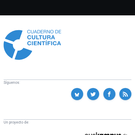
Información
Síguenos:
Un proyecto de:
Cátedra
Euskampus