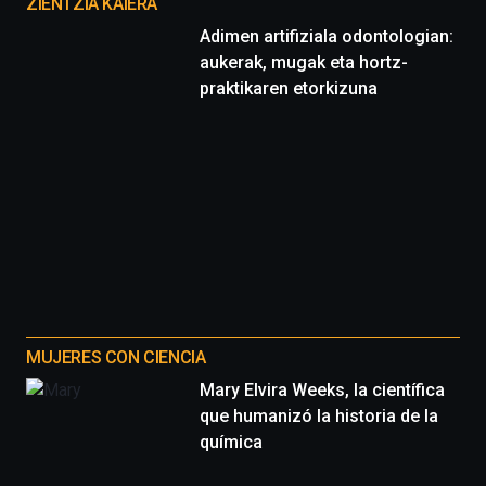
proyectos
ZIENTZIA KAIERA
Adimen artifiziala odontologian:
aukerak, mugak eta hortz-
praktikaren etorkizuna
MUJERES CON CIENCIA
Mary Elvira Weeks, la científica
que humanizó la historia de la
química