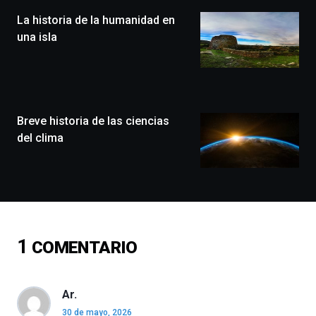
(BZP),
La historia de la humanidad en
un
festival
una isla
que
llenará
la
ciudad
de
monólogos,
Breve historia de las ciencias
exposiciones,
del clima
conferencias,
docufórums
y
espectáculos
de
ciencia
del
1
COMENTARIO
16
de
septiembre
al
Ar.
4
30 de mayo, 2026
de