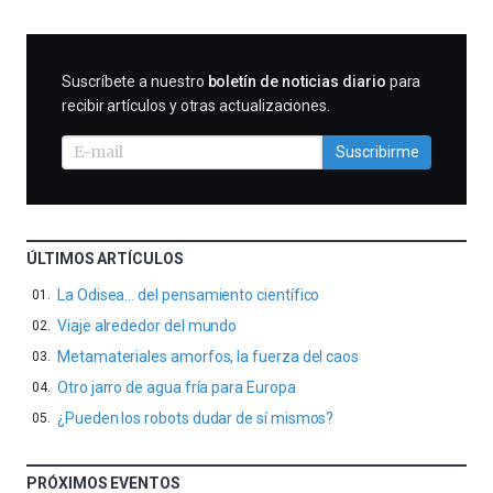
SUSCRIBIRME
Suscríbete a nuestro
boletín de noticias diario
para
recibir artículos y otras actualizaciones.
Suscribirme
ÚLTIMOS ARTÍCULOS
La Odisea… del pensamiento científico
Viaje alrededor del mundo
Metamateriales amorfos, la fuerza del caos
Otro jarro de agua fría para Europa
¿Pueden los robots dudar de sí mismos?
PRÓXIMOS EVENTOS