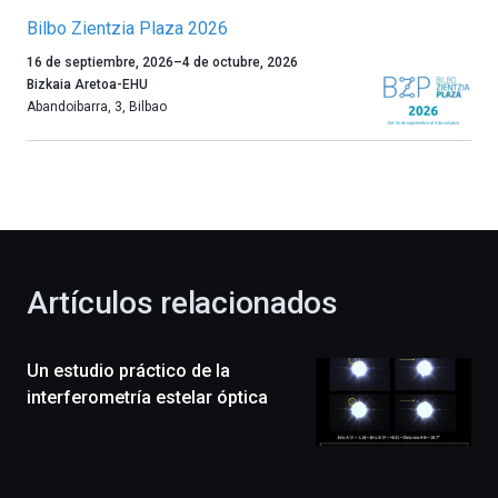
Bilbo Zientzia Plaza 2026
Un
16 de septiembre, 2026
–
4 de octubre, 2026
año
Bizkaia Aretoa-EHU
más,
Abandoibarra, 3
,
Bilbao
Bilbao
dará
la
bienvenida
al
otoño
con
la
Artículos relacionados
celebración
de
la
Un estudio práctico de la
novena
edición
interferometría estelar óptica
de
Bilbo
Zientzia
Plaza