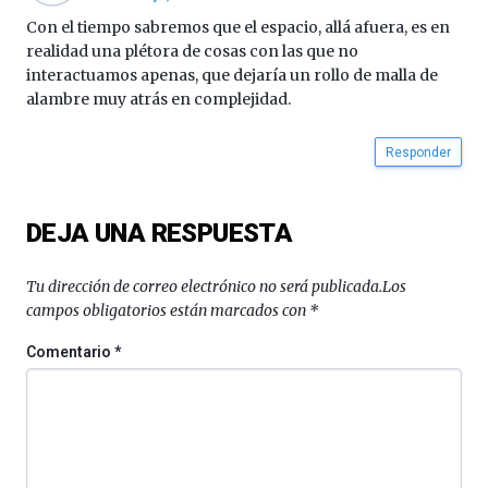
octubre.
Con el tiempo sabremos que el espacio, allá afuera, es en
La
realidad una plétora de cosas con las que no
iniciativa,
interactuamos apenas, que dejaría un rollo de malla de
organizada
alambre muy atrás en complejidad.
por
la
Cátedra…
Responder
DEJA UNA RESPUESTA
Tu dirección de correo electrónico no será publicada.
Los
campos obligatorios están marcados con
*
Comentario
*