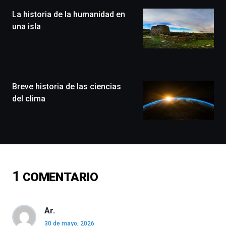
(BZP),
La historia de la humanidad en
un
festival
una isla
que
llenará
la
ciudad
de
monólogos,
Breve historia de las ciencias
exposiciones,
del clima
conferencias,
docufórums
y
espectáculos
de
ciencia
del
1
COMENTARIO
16
de
septiembre
al
Ar.
4
30 de mayo, 2026
de