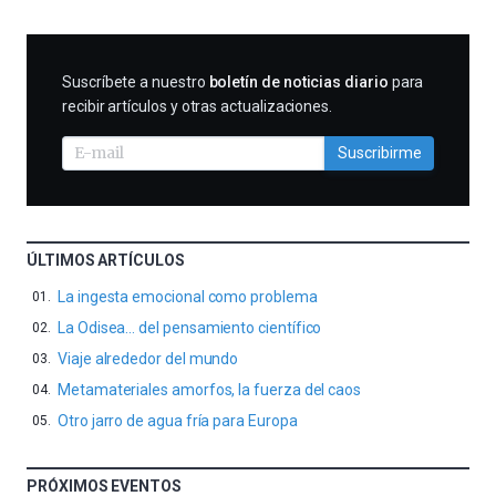
SUSCRIBIRME
Suscríbete a nuestro
boletín de noticias diario
para
recibir artículos y otras actualizaciones.
Suscribirme
ÚLTIMOS ARTÍCULOS
La ingesta emocional como problema
La Odisea… del pensamiento científico
Viaje alrededor del mundo
Metamateriales amorfos, la fuerza del caos
Otro jarro de agua fría para Europa
PRÓXIMOS EVENTOS