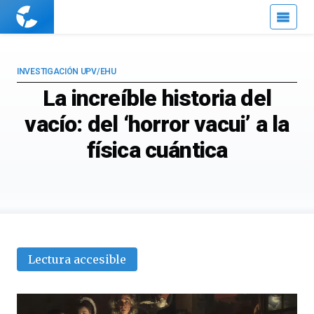
Cuaderno
de
Cultura
Científica
INVESTIGACIÓN UPV/EHU
La increíble historia del
vacío: del ‘horror vacui’ a la
física cuántica
Lectura accesible