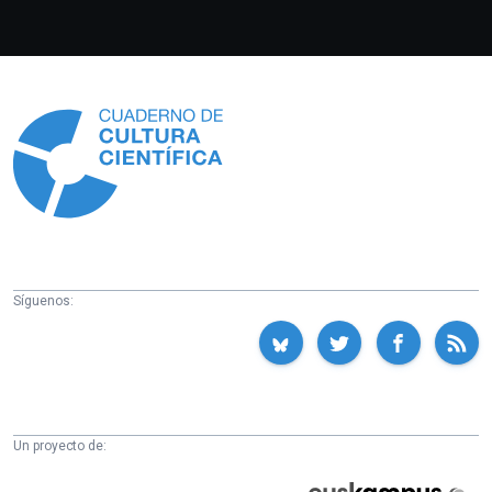
Información
Síguenos:
Un proyecto de:
Cátedra
Euskampus