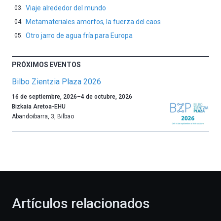
Viaje alrededor del mundo
Metamateriales amorfos, la fuerza del caos
Otro jarro de agua fría para Europa
PRÓXIMOS EVENTOS
Bilbo Zientzia Plaza 2026
Un
16 de septiembre, 2026
–
4 de octubre, 2026
año
Bizkaia Aretoa-EHU
más,
Abandoibarra, 3
,
Bilbao
Bilbao
dará
la
bienvenida
al
otoño
con
la
Artículos relacionados
celebración
de