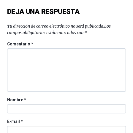
del
DEJA UNA RESPUESTA
16
de
septiembre
Tu dirección de correo electrónico no será publicada.
Los
al
campos obligatorios están marcados con
*
4
de
Comentario
*
octubre.
La
iniciativa,
organizada
por
la
Cátedra…
Nombre
*
E-mail
*