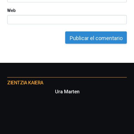
Web
Otros
proyectos
ZIENTZIA KAIERA
Ura Marten