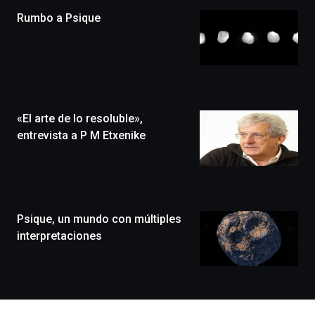
la
Rumbo a Psique
novena
edición
de
Bilbo
Zientzia
Plaza
(BZP),
«El arte de lo resoluble»,
un
festival
entrevista a P M Etxenike
que
llenará
la
ciudad
de
monólogos,
Psique, un mundo con múltiples
exposiciones,
interpretaciones
conferencias,
docufórums
y
espectáculos
de
ciencia