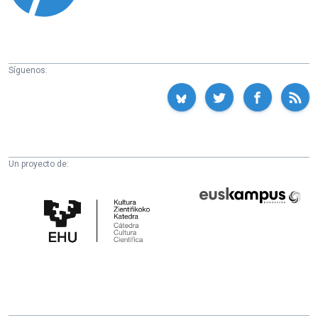
Síguenos:
Un proyecto de:
Cátedra
Euskampus
de
Fundazioa
Cultura
Científica
de
la
UPV/EHU