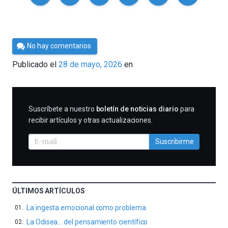
Por
No hay comentarios
César
Publicado el
28 de mayo, 2026
en
Tomé
SUSCRIBIRME
Suscríbete a nuestro
boletín de noticias diario
para
recibir artículos y otras actualizaciones.
Suscribirme
ÚLTIMOS ARTÍCULOS
La ingesta emocional como problema
La Odisea… del pensamiento científico