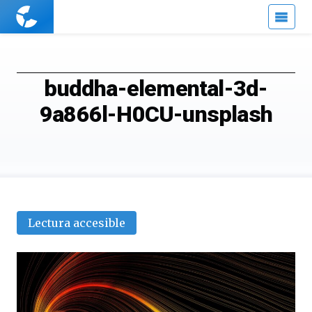
Cuaderno
de
Cultura
Científica
buddha-elemental-3d-
9a866l-H0CU-unsplash
Lectura accesible