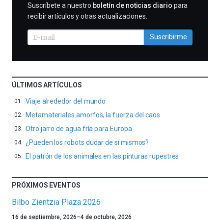
SUSCRIBIRME
Suscríbete a nuestro
boletín de noticias diario
para
recibir artículos y otras actualizaciones.
Suscribirme
ÚLTIMOS ARTÍCULOS
Viaje alrededor del mundo
Metamateriales amorfos, la fuerza del caos
Otro jarro de agua fría para Europa
¿Pueden los robots dudar de sí mismos?
El patrón de los animales en las pinturas rupestres
PRÓXIMOS EVENTOS
Bilbo Zientzia Plaza 2026
Un
16 de septiembre, 2026
–
4 de octubre, 2026