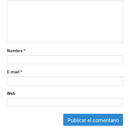
organizada
por
la
Cátedra…
Nombre
*
E-mail
*
Web