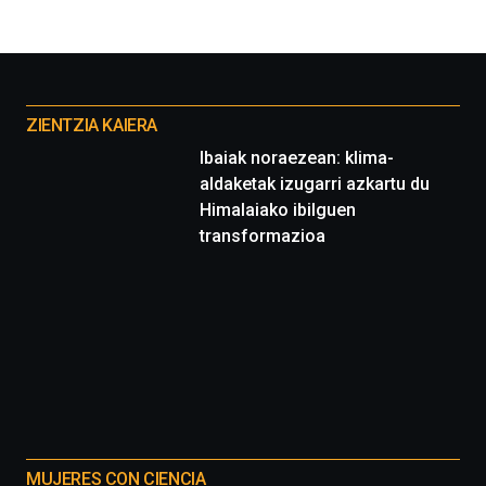
Otros
proyectos
ZIENTZIA KAIERA
Ibaiak noraezean: klima-
aldaketak izugarri azkartu du
Himalaiako ibilguen
transformazioa
MUJERES CON CIENCIA