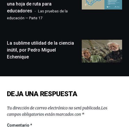
que
una hoja de ruta para
llenará
educadores
Las pruebas de la
la
educación — Parte 17
ciudad
de
monólogos,
exposiciones,
conferencias,
La sublime utilidad de la ciencia
docufórums
inútil, por Pedro Miguel
y
Echenique
espectáculos
de
ciencia
del
16
de
DEJA UNA RESPUESTA
septiembre
al
4
Tu dirección de correo electrónico no será publicada.
Los
de
campos obligatorios están marcados con
*
octubre.
La
Comentario
*
iniciativa,