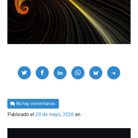
Compartir
Por
No hay comentarios
César
Publicado el
29 de mayo, 2026
en
Tomé