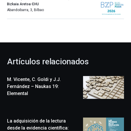
año
Bizkaia Aretoa-EHU
más,
Abandoibarra, 3
,
Bilbao
Bilbao
dará
la
bienvenida
al
otoño
con
la
Artículos relacionados
celebración
de
la
M. Vicente, C. Goldi y J.J.
novena
edición
Fernández – Naukas 19:
de
Elemental
Bilbo
Zientzia
Plaza
(BZP),
La adquisición de la lectura
un
festival
desde la evidencia científica: