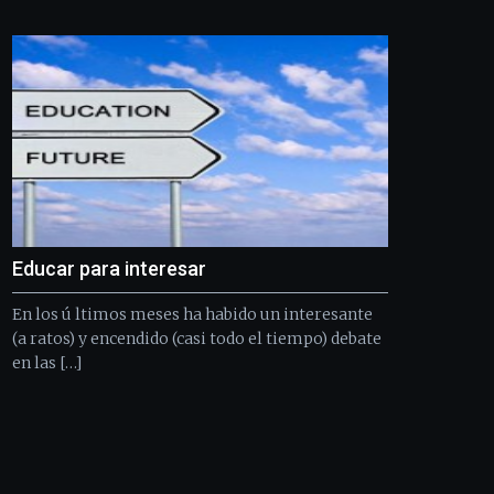
Bilbo
Zientzia
Plaza
(BZP),
un
festival
que
llenará
la
ciudad
de
monólogos,
Educar para interesar
exposiciones,
conferencias,
En los ú ltimos meses ha habido un interesante
docufórums
y
(a ratos) y encendido (casi todo el tiempo) debate
espectáculos
en las […]
de
ciencia
del
16
de
septiembre