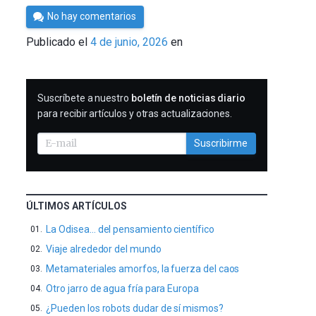
Por
No hay comentarios
César
Publicado el
4 de junio, 2026
en
Tomé
SUSCRIBIRME
Suscríbete a nuestro
boletín de noticias diario
para recibir artículos y otras actualizaciones.
Suscribirme
ÚLTIMOS ARTÍCULOS
La Odisea… del pensamiento científico
Viaje alrededor del mundo
Metamateriales amorfos, la fuerza del caos
Otro jarro de agua fría para Europa
¿Pueden los robots dudar de sí mismos?