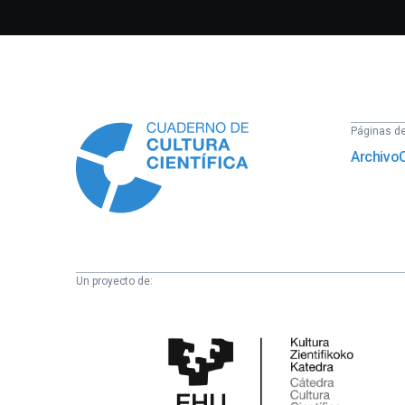
Información
Páginas del
Archivo
Un proyecto de:
Cátedra
de
Cultura
Científica
de