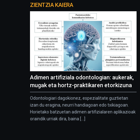
proyectos
ZIENTZIA KAIERA
Adimen artifiziala odontologian: aukerak,
mugak eta hortz-praktikaren etorkizuna
Odontologiari dagokionez, espezialitate guztietan
izan du eragina, neurri handiagoan edo txikiagoan.
Horietako batzuetan adimen artifizialaren aplikazioak
oraindik urriak dira, baina [...]