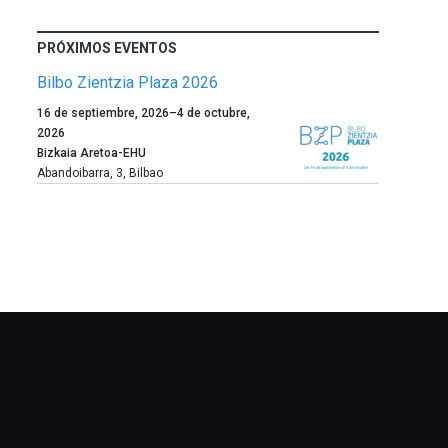
PRÓXIMOS EVENTOS
Bilbo Zientzia Plaza 2026
Un
16 de septiembre, 2026
–
4 de octubre,
año
2026
más,
Bizkaia Aretoa-EHU
Bilbao
Abandoibarra, 3
,
Bilbao
dará
la
bienvenida
al
otoño
con
la
celebración
de
la
novena
edición
de