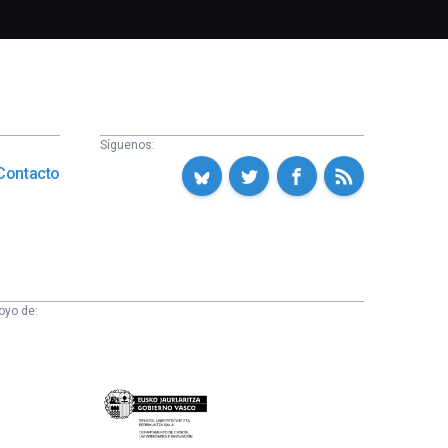
Síguenos:
Contacto
oyo de:
Eusko
Jaurlaritza
-