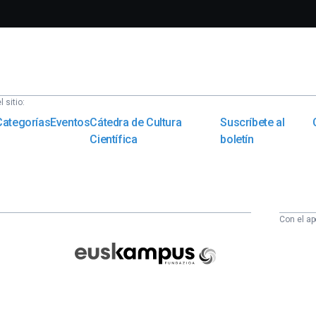
 sitio:
Categorías
Eventos
Cátedra de Cultura
Suscríbete al
Científica
boletín
Con el ap
Euskampus
Fundazioa