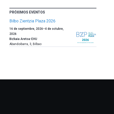
PRÓXIMOS EVENTOS
Bilbo Zientzia Plaza 2026
Un
16 de septiembre, 2026
–
4 de octubre,
año
2026
más,
Bizkaia Aretoa-EHU
Bilbao
Abandoibarra, 3
,
Bilbao
dará
la
bienvenida
al
otoño
con
la
celebración
de
la
novena
edición
de