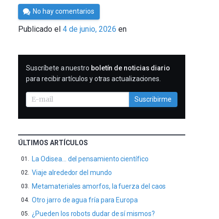
Por
No hay comentarios
César
Publicado el
4 de junio, 2026
en
Tomé
SUSCRIBIRME
Suscríbete a nuestro
boletín de noticias diario
para recibir artículos y otras actualizaciones.
Suscribirme
ÚLTIMOS ARTÍCULOS
La Odisea… del pensamiento científico
Viaje alrededor del mundo
Metamateriales amorfos, la fuerza del caos
Otro jarro de agua fría para Europa
¿Pueden los robots dudar de sí mismos?