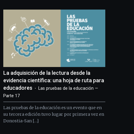
Bilbo
Zientzia
Plaza
(BZP),
un
festival
que
llenará
la
ciudad
de
monólogos,
La adquisición de la lectura desde la
exposiciones,
conferencias,
evidencia científica: una hoja de ruta para
docufórums
educadores
Las pruebas de la educación —
y
Parte 17
espectáculos
de
Las pruebas de la educación es un evento que en
ciencia
su tercera edición tuvo lugar por primera vez en
del
Donostia-San […]
16
de
septiembre