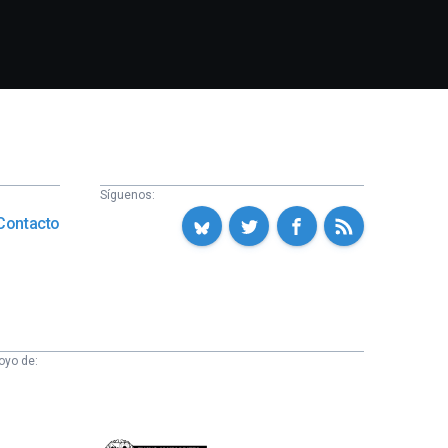
Síguenos:
Contacto
oyo de: