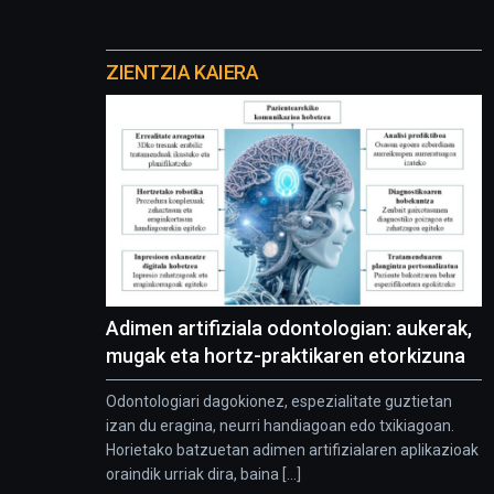
Otros
proyectos
ZIENTZIA KAIERA
Adimen artifiziala odontologian: aukerak,
mugak eta hortz-praktikaren etorkizuna
Odontologiari dagokionez, espezialitate guztietan
izan du eragina, neurri handiagoan edo txikiagoan.
Horietako batzuetan adimen artifizialaren aplikazioak
oraindik urriak dira, baina [...]