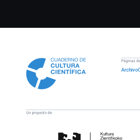
Información
Páginas del
Archivo
Un proyecto de:
Cátedra
de
Cultura