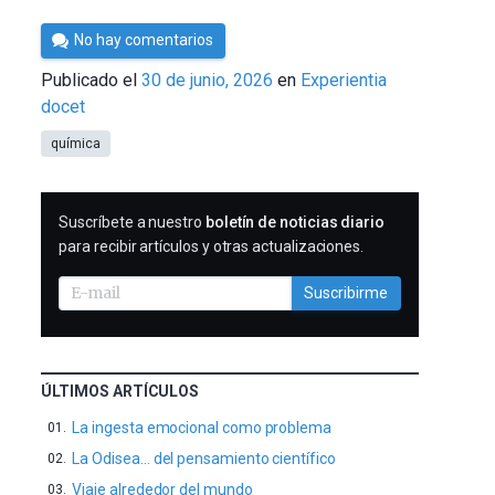
Por
No hay comentarios
César
Publicado el
30 de junio, 2026
en
Experientia
Tomé
docet
química
SUSCRIBIRME
Suscríbete a nuestro
boletín de noticias diario
para recibir artículos y otras actualizaciones.
Suscribirme
ÚLTIMOS ARTÍCULOS
La ingesta emocional como problema
La Odisea… del pensamiento científico
Viaje alrededor del mundo