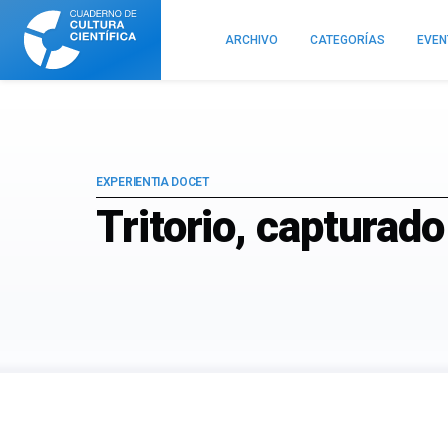
Cuaderno
de
ARCHIVO
CATEGORÍAS
EVE
Cultura
Científica
EXPERIENTIA DOCET
Tritorio, capturad