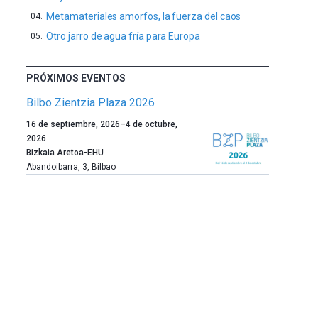
Metamateriales amorfos, la fuerza del caos
Otro jarro de agua fría para Europa
PRÓXIMOS EVENTOS
Bilbo Zientzia Plaza 2026
Un
16 de septiembre, 2026
–
4 de octubre,
año
2026
más,
Bizkaia Aretoa-EHU
Bilbao
Abandoibarra, 3
,
Bilbao
dará
la
bienvenida
al
otoño
con
la
celebración
de
la