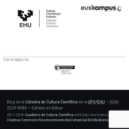
Cátedra
Euskampus
de
Fundazioa
Cultura
Científica
de
la
UPV/EHU
Con el apoyo de:
Eusko
Jaurlaritza
-
Zientzia,
Unibertsitate
eta
Blog de la
Cátedra de Cultura Científica
de la
UPV
/
EHU
—
ISSN
2529-8984
—
Editado en Bilbao
Berrikuntza
2011-2026
Cuaderno de Cultura Científica
está bajo una licencia
saila
Creative Commons Reconocimiento-NoComercial-SinObraDerivada 4.0