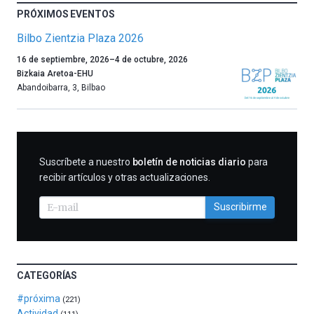
PRÓXIMOS EVENTOS
Bilbo Zientzia Plaza 2026
Un
16 de septiembre, 2026
–
4 de octubre, 2026
año
Bizkaia Aretoa-EHU
más,
Abandoibarra, 3
,
Bilbao
Bilbao
dará
la
bienvenida
al
SUSCRIBIRME
Suscríbete a nuestro
boletín de noticias diario
para
otoño
recibir artículos y otras actualizaciones.
con
la
Suscribirme
celebración
de
la
novena
edición
CATEGORÍAS
de
Bilbo
#próxima
(221)
Zientzia
Actividad