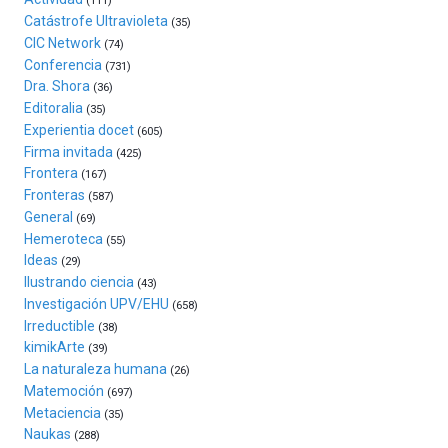
(111)
Plaza
Catástrofe Ultravioleta
(35)
(BZP),
CIC Network
(74)
un
Conferencia
(731)
festival
Dra. Shora
(36)
que
Editoralia
(35)
llenará
Experientia docet
(605)
la
Firma invitada
(425)
ciudad
Frontera
(167)
de
Fronteras
monólogos,
(587)
General
exposiciones,
(69)
conferencias,
Hemeroteca
(55)
docufórums
Ideas
(29)
y
Ilustrando ciencia
(43)
espectáculos
Investigación UPV/EHU
(658)
de
Irreductible
(38)
ciencia
kimikArte
(39)
del
La naturaleza humana
(26)
16
Matemoción
(697)
de
Metaciencia
(35)
septiembre
Naukas
al
(288)