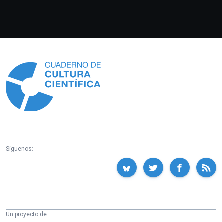
Información
Síguenos:
Un proyecto de: