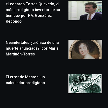
«Leonardo Torres Quevedo, el
novena
edición
más prodigioso inventor de su
de
tiempo» por F.A. González
Bilbo
Redondo
Zientzia
Plaza
(BZP),
un
Neandertales ¿crónica de una
festival
que
muerte anunciada?, por María
llenará
Martinón-Torres
la
ciudad
de
monólogos,
El error de Maston, un
exposiciones,
conferencias,
calculador prodigioso
docufórums
y
espectáculos
de
ciencia