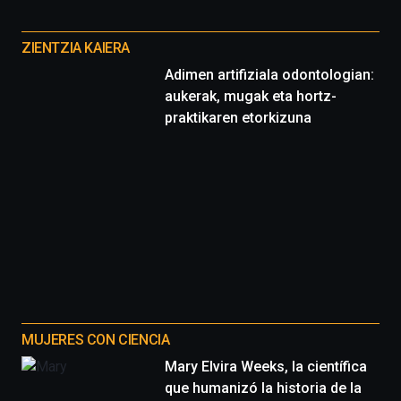
Otros
del
16
proyectos
de
ZIENTZIA KAIERA
septiembre
Adimen artifiziala odontologian:
al
aukerak, mugak eta hortz-
4
praktikaren etorkizuna
de
octubre.
La
iniciativa,
organizada
por
la
Cátedra…
MUJERES CON CIENCIA
Mary Elvira Weeks, la científica
que humanizó la historia de la