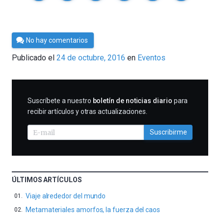
Por
No hay comentarios
Cultura
Publicado el
24 de octubre, 2016
en
Eventos
Cientifica
SUSCRIBIRME
Suscríbete a nuestro
boletín de noticias diario
para
recibir artículos y otras actualizaciones.
Suscribirme
ÚLTIMOS ARTÍCULOS
Viaje alrededor del mundo
Metamateriales amorfos, la fuerza del caos