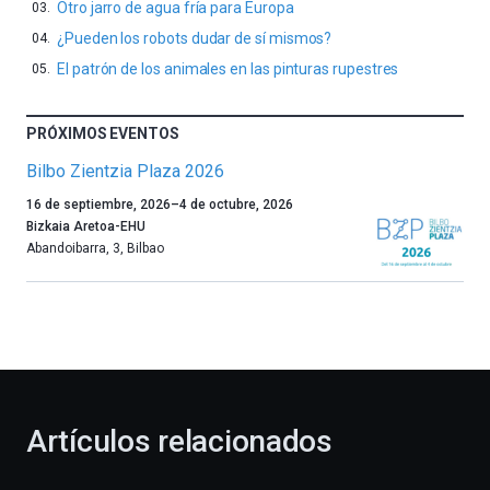
Otro jarro de agua fría para Europa
¿Pueden los robots dudar de sí mismos?
El patrón de los animales en las pinturas rupestres
PRÓXIMOS EVENTOS
Bilbo Zientzia Plaza 2026
Un
16 de septiembre, 2026
–
4 de octubre, 2026
año
Bizkaia Aretoa-EHU
más,
Abandoibarra, 3
,
Bilbao
Bilbao
dará
la
bienvenida
al
otoño
con
la
Artículos relacionados
celebración
de
la