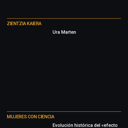
de
ciencia
Otros
del
proyectos
16
ZIENTZIA KAIERA
de
Ura Marten
septiembre
al
4
de
octubre.
La
iniciativa,
organizada
por
la
Cátedra…
MUJERES CON CIENCIA
Evolución histórica del «efecto