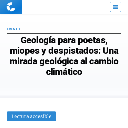
Cuaderno
de
Cultura
Científica
EVENTO
Geología para poetas,
miopes y despistados: Una
mirada geológica al cambio
climático
Lectura accesible