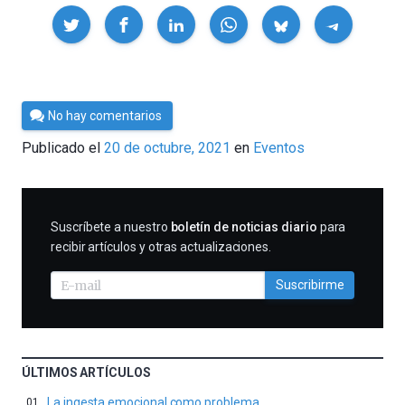
Compartir
Por
No hay comentarios
César
Publicado el
20 de octubre, 2021
en
Eventos
Tomé
SUSCRIBIRME
Suscríbete a nuestro
boletín de noticias diario
para
recibir artículos y otras actualizaciones.
Suscribirme
ÚLTIMOS ARTÍCULOS
La ingesta emocional como problema