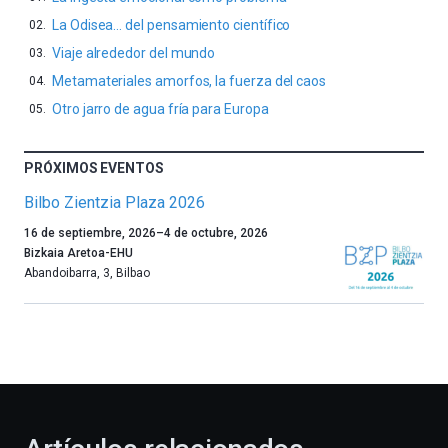
La Odisea… del pensamiento científico
Viaje alrededor del mundo
Metamateriales amorfos, la fuerza del caos
Otro jarro de agua fría para Europa
PRÓXIMOS EVENTOS
Bilbo Zientzia Plaza 2026
Un
16 de septiembre, 2026
–
4 de octubre, 2026
año
Bizkaia Aretoa-EHU
más,
Abandoibarra, 3
,
Bilbao
Bilbao
dará
la
bienvenida
al
otoño
con
la