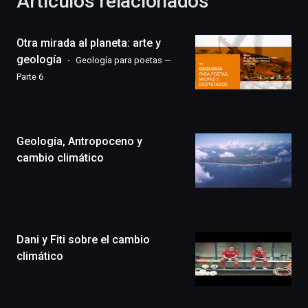
Artículos relacionados
celebración
de
la
Otra mirada al planeta: arte y
novena
edición
geología
Geología para poetas —
de
Parte 6
Bilbo
Zientzia
Plaza
(BZP),
Geología, Antropoceno y
un
festival
cambio climático
que
llenará
la
ciudad
de
monólogos,
Dani y Fiti sobre el cambio
exposiciones,
climático
conferencias,
docufórums
y
espectáculos