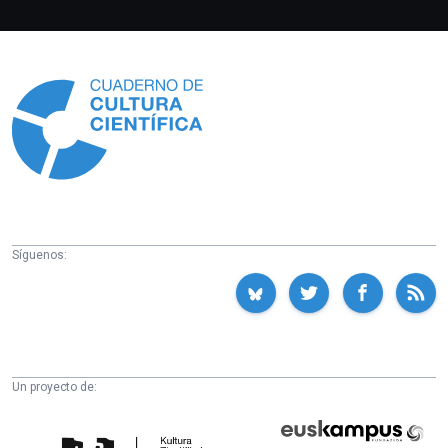
Información
Síguenos:
Un proyecto de:
Cátedra
Euskampus
de
Fundazioa