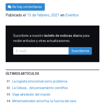
Por
No hay comentarios
César
Publicado el
15 de febrero, 2021
en
Eventos
Tomé
SUSCRIBIRME
Suscríbete a nuestro
boletín de noticias diario
para
recibir artículos y otras actualizaciones.
Suscribirme
ÚLTIMOS ARTÍCULOS
La ingesta emocional como problema
La Odisea… del pensamiento científico
Viaje alrededor del mundo
Metamateriales amorfos, la fuerza del caos