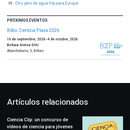
Otro jarro de agua fría para Europa
PRÓXIMOS EVENTOS
Bilbo Zientzia Plaza 2026
Un
16 de septiembre, 2026
–
4 de octubre, 2026
año
Bizkaia Aretoa-EHU
más,
Abandoibarra, 3
,
Bilbao
Bilbao
dará
la
bienvenida
al
otoño
con
la
Artículos relacionados
celebración
de
la
Ciencia Clip: un concurso de
novena
edición
vídeos de ciencia para jóvenes