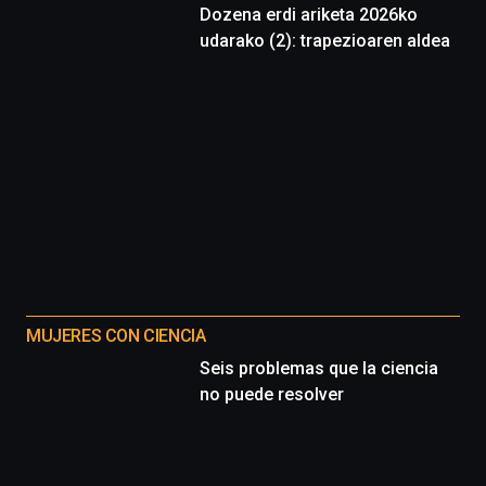
Dozena erdi ariketa 2026ko
septiembre
udarako (2): trapezioaren aldea
al
4
de
octubre.
La
iniciativa,
organizada
por
la
Cátedra…
MUJERES CON CIENCIA
Seis problemas que la ciencia
no puede resolver