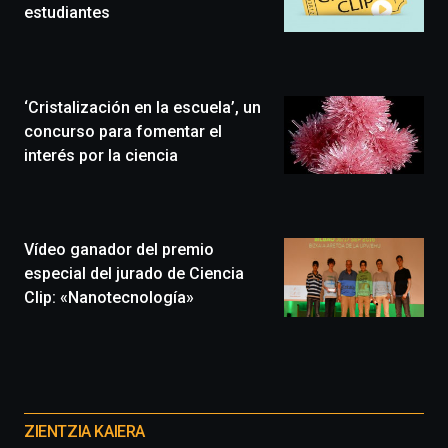
de
estudiantes
Bilbo
Zientzia
Plaza
(BZP),
‘Cristalización en la escuela’, un
un
festival
concurso para fomentar el
que
interés por la ciencia
llenará
la
ciudad
de
monólogos,
Vídeo ganador del premio
exposiciones,
especial del jurado de Ciencia
conferencias,
Clip: «Nanotecnología»
docufórums
y
espectáculos
de
ciencia
Otros
del
proyectos
16
ZIENTZIA KAIERA
de