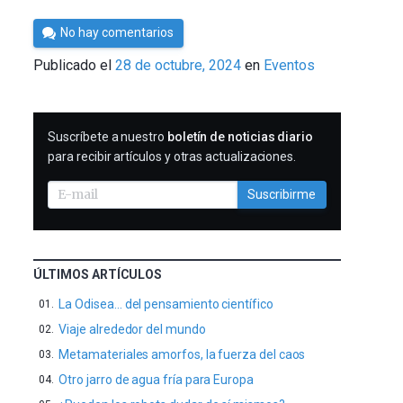
Por
No hay comentarios
Cultura
Publicado el
28 de octubre, 2024
en
Eventos
Cientifica
SUSCRIBIRME
Suscríbete a nuestro
boletín de noticias diario
para recibir artículos y otras actualizaciones.
Suscribirme
ÚLTIMOS ARTÍCULOS
La Odisea… del pensamiento científico
Viaje alrededor del mundo
Metamateriales amorfos, la fuerza del caos
Otro jarro de agua fría para Europa