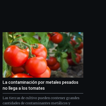
septiembre
al
4
de
octubre.
La
iniciativa,
organizada
por
la
Cátedra…
La contaminación por metales pesados
no llega a los tomates
Las tierras de cultivo pueden contener grandes
cantidades de contaminantes metálicos y