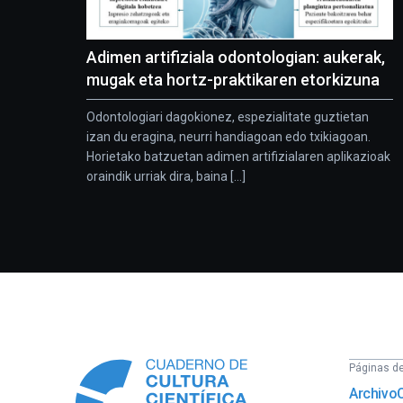
Adimen artifiziala odontologian: aukerak,
mugak eta hortz-praktikaren etorkizuna
Odontologiari dagokionez, espezialitate guztietan
izan du eragina, neurri handiagoan edo txikiagoan.
Horietako batzuetan adimen artifizialaren aplikazioak
oraindik urriak dira, baina [...]
Información
Páginas del
Archivo