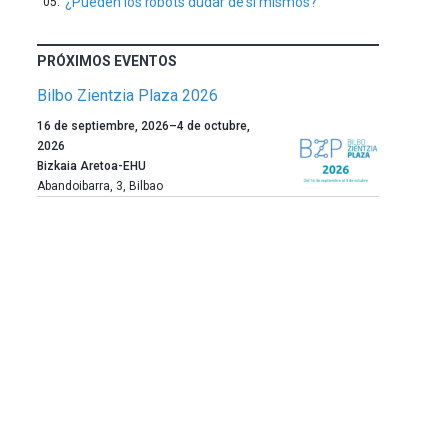
¿Pueden los robots dudar de sí mismos?
PRÓXIMOS EVENTOS
Bilbo Zientzia Plaza 2026
Un
16 de septiembre, 2026
–
4 de octubre,
año
2026
más,
Bizkaia Aretoa-EHU
Bilbao
Abandoibarra, 3
,
Bilbao
dará
la
bienvenida
al
otoño
con
la
celebración
de
la
novena
edición
de