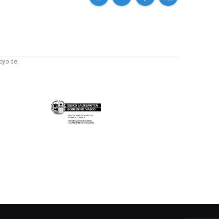
oyo de:
Eusko
Jaurlaritza
-
Zientzia,
Unibertsitate
eta
Berrikuntza
saila