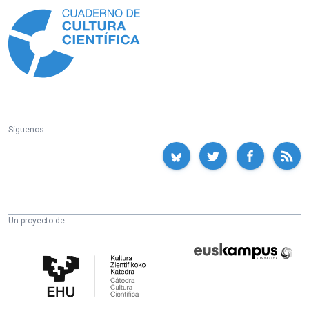
Síguenos:
Un proyecto de:
Cátedra
Euskampus
de
Fundazioa
Cultura
Científica
de