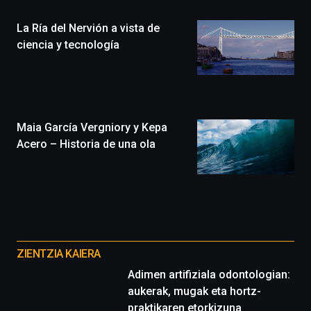
(BZP),
La Ría del Nervión a vista de
un
festival
ciencia y tecnología
que
llenará
la
ciudad
de
monólogos,
Maia García Vergniory y Kepa
exposiciones,
Acero – Historia de una ola
conferencias,
docufórums
y
espectáculos
de
ciencia
Otros
del
proyectos
16
ZIENTZIA KAIERA
de
Adimen artifiziala odontologian:
septiembre
aukerak, mugak eta hortz-
al
4
praktikaren etorkizuna