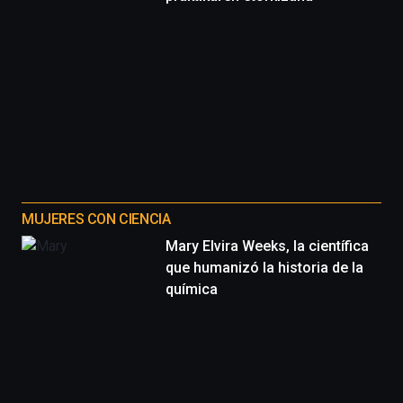
de
octubre.
La
iniciativa,
organizada
por
la
Cátedra…
MUJERES CON CIENCIA
Mary Elvira Weeks, la científica
que humanizó la historia de la
química