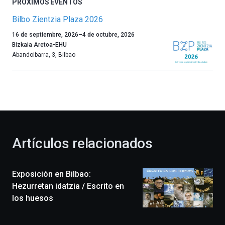
PRÓXIMOS EVENTOS
Bilbo Zientzia Plaza 2026
Un
16 de septiembre, 2026
–
4 de octubre, 2026
año
Bizkaia Aretoa-EHU
más,
Abandoibarra, 3
,
Bilbao
Bilbao
dará
la
bienvenida
al
otoño
con
la
Artículos relacionados
celebración
de
la
Exposición en Bilbao:
novena
edición
Hezurretan idatzia / Escrito en
de
los huesos
Bilbo
Zientzia
Plaza