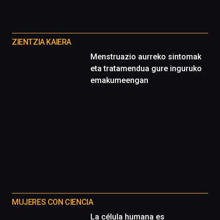
de
ciencia
Otros
del
proyectos
16
ZIENTZIA KAIERA
de
Menstruazio aurreko sintomak
septiembre
eta tratamendua gure inguruko
al
4
emakumeengan
de
octubre.
La
iniciativa,
organizada
por
la
Cátedra…
MUJERES CON CIENCIA
La célula humana es