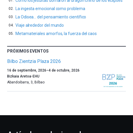
Cómo los jesuitas domaron al dragón chino de los eclipses
La ingesta emocional como problema
La Odisea… del pensamiento científico
Viaje alrededor del mundo
Metamateriales amorfos, la fuerza del caos
PRÓXIMOS EVENTOS
Bilbo Zientzia Plaza 2026
Un
16 de septiembre, 2026
–
4 de octubre, 2026
año
Bizkaia Aretoa-EHU
más,
Abandoibarra, 3
,
Bilbao
Bilbao
dará
la
bienvenida
al
otoño
con
la