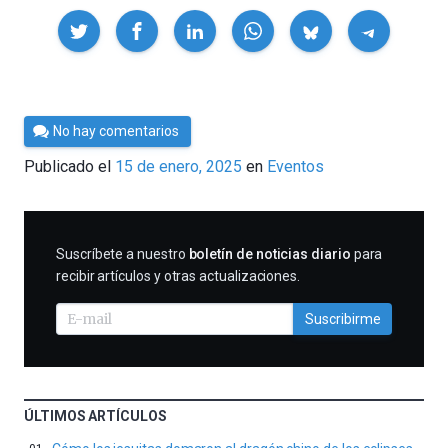
Compartir
Por
No hay comentarios
Cultura
Publicado el
15 de enero, 2025
en
Eventos
Cientifica
SUSCRIBIRME
Suscríbete a nuestro
boletín de noticias diario
para
recibir artículos y otras actualizaciones.
Suscribirme
ÚLTIMOS ARTÍCULOS