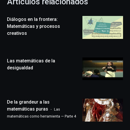
Artículos relacionados
celebración
de
la
Diálogos en la frontera:
novena
edición
Matemáticas y procesos
de
creativos
Bilbo
Zientzia
Plaza
(BZP),
Las matemáticas de la
un
festival
desigualdad
que
llenará
la
ciudad
de
monólogos,
De la grandeur a las
exposiciones,
matemáticas puras
Las
conferencias,
matemáticas como herramienta — Parte 4
docufórums
y
espectáculos