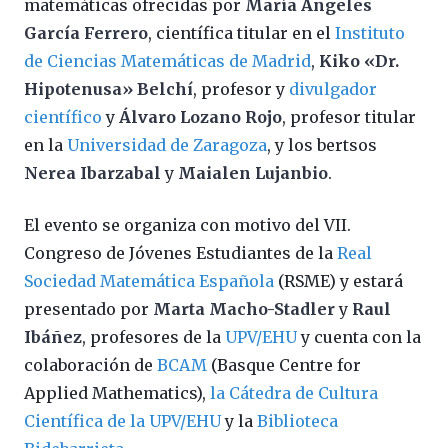
matemáticas ofrecidas por
María Ángeles
García Ferrero
, científica titular en el
Instituto
de Ciencias Matemáticas de Madrid
,
Kiko «Dr.
Hipotenusa» Belchí
, profesor y
divulgador
científico
y
Álvaro Lozano Rojo
, profesor titular
en la
Universidad de Zaragoza
, y los bertsos
Nerea Ibarzabal
y
Maialen Lujanbio
.
El evento se organiza con motivo del VII.
Congreso de Jóvenes Estudiantes de la
Real
Sociedad Matemática Española
(RSME) y estará
presentado por
Marta Macho-Stadler
y
Raul
Ibáñez
, profesores de la
UPV/EHU
y cuenta con la
colaboración de
BCAM
(Basque Centre for
Applied Mathematics),
la Cátedra de Cultura
Científica de la UPV/EHU
y la
Biblioteca