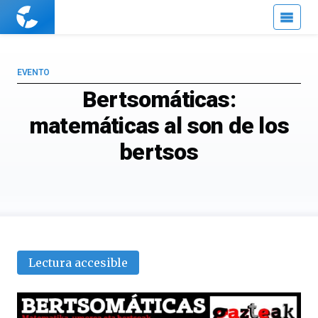
Cuaderno
de
Cultura
Científica
EVENTO
Bertsomáticas:
matemáticas al son de los
bertsos
Lectura accesible