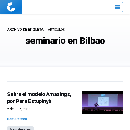
Cuaderno
de
Cultura
Científica
ARCHIVO DE ETIQUETA
ARTÍCULOS
seminario en Bilbao
Sobre el modelo Amazings,
por Pere Estupinyà
2 de julio, 2011
Hemeroteca
Amazings.es