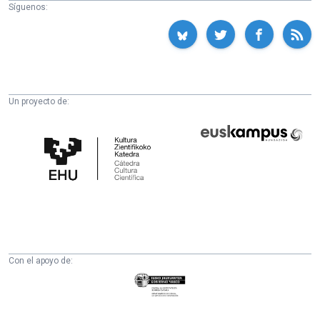
Síguenos:
Un proyecto de:
Cátedra
Euskampus
de
Fundazioa
Cultura
Científica
de
la
UPV/EHU
Con el apoyo de:
Eusko
Jaurlaritza
-