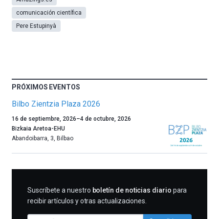
comunicación científica
Pere Estupinyà
PRÓXIMOS EVENTOS
Bilbo Zientzia Plaza 2026
Un
16 de septiembre, 2026
–
4 de octubre, 2026
año
Bizkaia Aretoa-EHU
más,
Abandoibarra, 3
,
Bilbao
Bilbao
dará
la
bienvenida
al
SUSCRIBIRME
Suscríbete a nuestro
boletín de noticias diario
para
otoño
recibir artículos y otras actualizaciones.
con
la