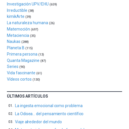
espectáculos
Investigación UPV/EHU
(659)
de
Irreductible
(38)
ciencia
kimikArte
(39)
del
La naturaleza humana
(26)
16
Matemoción
(697)
de
Metaciencia
(35)
septiembre
Naukas
al
(288)
Planeta B
4
(115)
de
Primera persona
(13)
octubre.
Quanta Magazine
(87)
La
Series
(90)
iniciativa,
Vida fascinante
(61)
organizada
Vídeos cortos
(130)
por
la
Cátedra…
ÚLTIMOS ARTÍCULOS
La ingesta emocional como problema
La Odisea… del pensamiento científico
Viaje alrededor del mundo