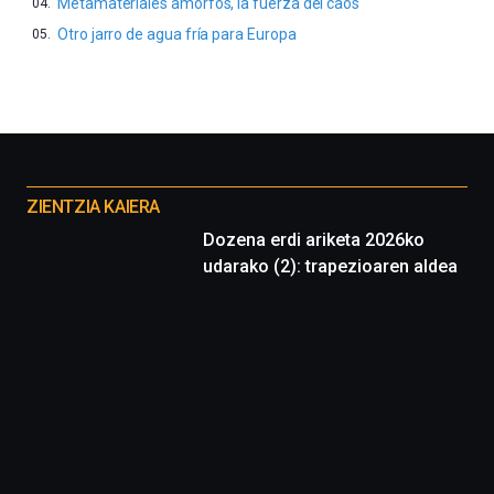
Metamateriales amorfos, la fuerza del caos
Otro jarro de agua fría para Europa
Otros
proyectos
ZIENTZIA KAIERA
Dozena erdi ariketa 2026ko
udarako (2): trapezioaren aldea