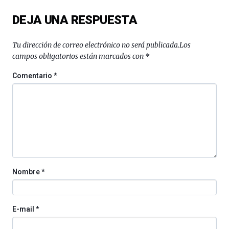
del
DEJA UNA RESPUESTA
16
de
septiembre
Tu dirección de correo electrónico no será publicada.
Los
al
campos obligatorios están marcados con
*
4
de
Comentario
*
octubre.
La
iniciativa,
organizada
por
la
Cátedra…
Nombre
*
E-mail
*