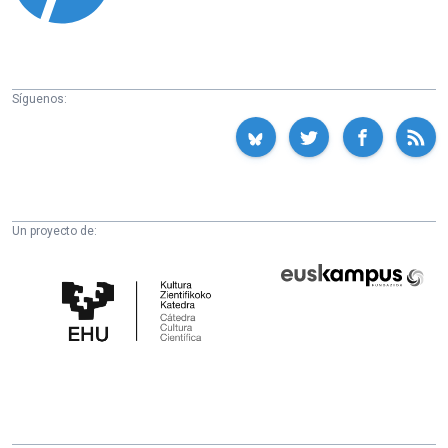
Síguenos:
Un proyecto de:
Cátedra
Euskampus
de
Fundazioa
Cultura
Científica
de
la
UPV/EHU