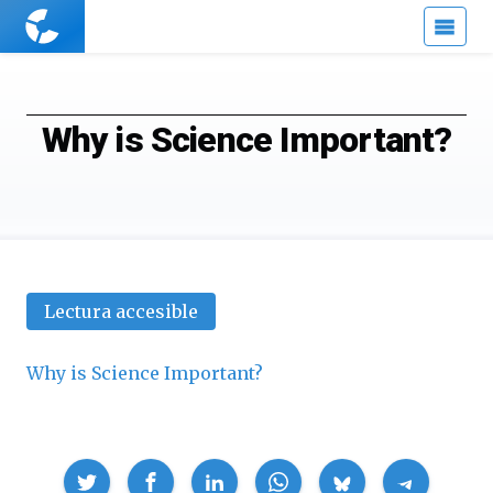
Cuaderno
de
Cultura
Científica
Why is Science Important?
Lectura accesible
Why is Science Important?
Compartir