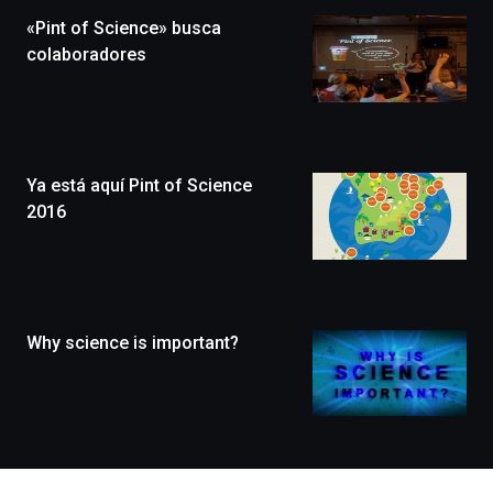
la
«Pint of Science» busca
novena
edición
colaboradores
de
Bilbo
Zientzia
Plaza
(BZP),
Ya está aquí Pint of Science
un
festival
2016
que
llenará
la
ciudad
de
monólogos,
Why science is important?
exposiciones,
conferencias,
docufórums
y
espectáculos
de
ciencia