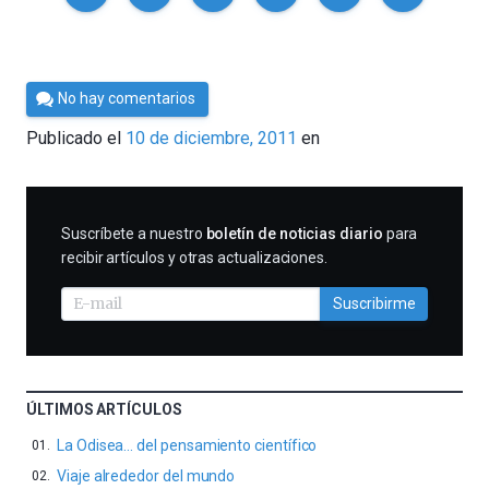
Por
No hay comentarios
Cultura
Publicado el
10 de diciembre, 2011
en
Cientifica
SUSCRIBIRME
Suscríbete a nuestro
boletín de noticias diario
para
recibir artículos y otras actualizaciones.
Suscribirme
ÚLTIMOS ARTÍCULOS
La Odisea… del pensamiento científico
Viaje alrededor del mundo