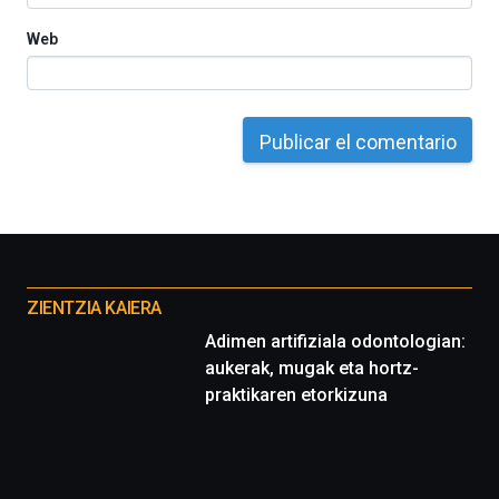
Web
Otros
proyectos
ZIENTZIA KAIERA
Adimen artifiziala odontologian:
aukerak, mugak eta hortz-
praktikaren etorkizuna