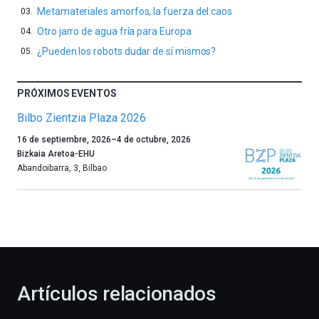
Metamateriales amorfos, la fuerza del caos
Otro jarro de agua fría para Europa
¿Pueden los robots dudar de sí mismos?
PRÓXIMOS EVENTOS
Bilbo Zientzia Plaza 2026
Un
16 de septiembre, 2026
–
4 de octubre, 2026
año
Bizkaia Aretoa-EHU
más,
Abandoibarra, 3
,
Bilbao
Bilbao
dará
la
bienvenida
al
otoño
con
la
Artículos relacionados
celebración
de