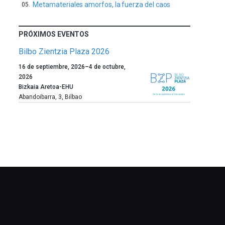
Metamateriales amorfos, la fuerza del caos
PRÓXIMOS EVENTOS
Bilbo Zientzia Plaza 2026
Un
16 de septiembre, 2026
–
4 de octubre,
año
2026
más,
Bizkaia Aretoa-EHU
Bilbao
Abandoibarra, 3
,
Bilbao
dará
la
bienvenida
al
otoño
con
la
celebración
de
la
novena
edición