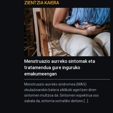
proyectos
ZIENTZIA KAIERA
Menstruazio aurreko sintomak eta
tratamendua gure inguruko
emakumeengan
Menstruazio aurreko sindromea (MAS)
obulazioarekin batera ziklikoki agertzen diren
sintomen multzoa da. Sintomen espektrua oso
zabala da, sintoma somatiko deitzen [...]