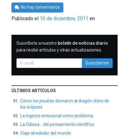
Por
No hay comentarios
Cultura
Publicado el
10 de diciembre, 2011
en
Cientifica
SUSCRIBIRME
Suscríbete a nuestro
boletín de noticias diario
para recibir artículos y otras actualizaciones.
Suscribirme
ÚLTIMOS ARTÍCULOS
Cómo los jesuitas domaron al dragón chino de
los eclipses
La ingesta emocional como problema
La Odisea… del pensamiento científico
Viaje alrededor del mundo