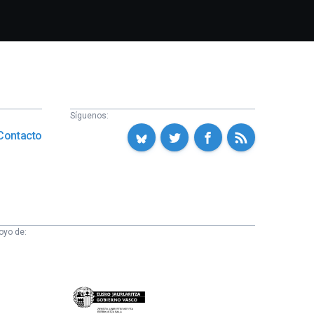
Síguenos:
Contacto
oyo de:
Eusko
Jaurlaritza