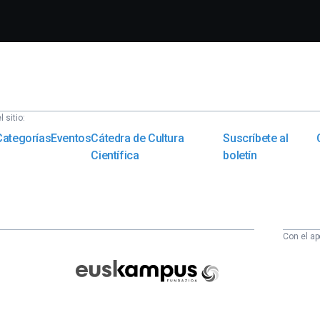
 sitio:
Categorías
Eventos
Cátedra de Cultura
Suscríbete al
Científica
boletín
Con el ap
Euskampus
Fundazioa