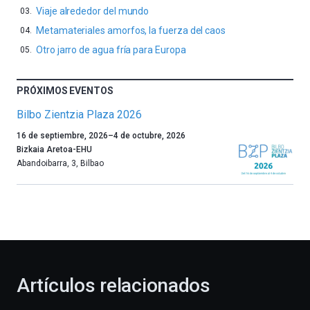
Viaje alrededor del mundo
Metamateriales amorfos, la fuerza del caos
Otro jarro de agua fría para Europa
PRÓXIMOS EVENTOS
Bilbo Zientzia Plaza 2026
Un
16 de septiembre, 2026
–
4 de octubre, 2026
año
Bizkaia Aretoa-EHU
más,
Abandoibarra, 3
,
Bilbao
Bilbao
dará
la
bienvenida
al
otoño
con
la
Artículos relacionados
celebración
de