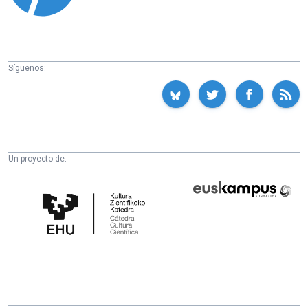
Síguenos:
Un proyecto de:
Cátedra
Euskampus
de
Fundazioa
Cultura
Científica
de
la
UPV/EHU