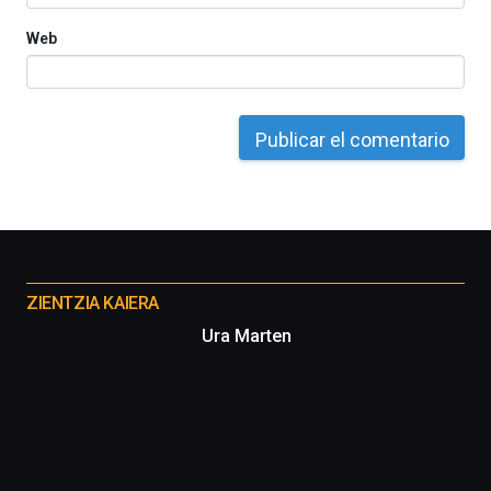
Web
Otros
proyectos
ZIENTZIA KAIERA
Ura Marten