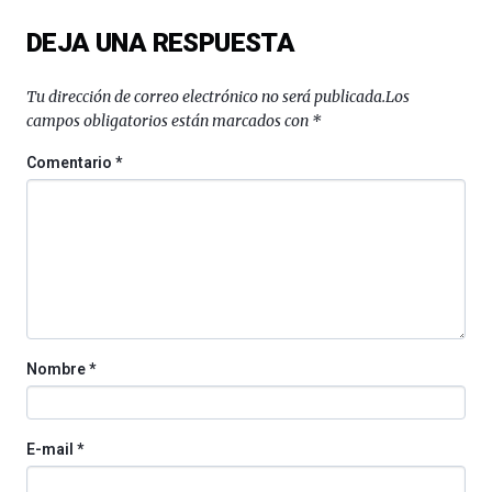
del
DEJA UNA RESPUESTA
16
de
septiembre
Tu dirección de correo electrónico no será publicada.
Los
al
campos obligatorios están marcados con
*
4
de
Comentario
*
octubre.
La
iniciativa,
organizada
por
la
Cátedra…
Nombre
*
E-mail
*