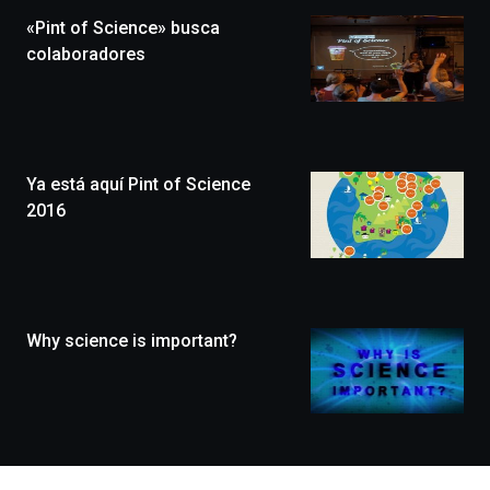
la
«Pint of Science» busca
novena
edición
colaboradores
de
Bilbo
Zientzia
Plaza
(BZP),
Ya está aquí Pint of Science
un
festival
2016
que
llenará
la
ciudad
de
monólogos,
Why science is important?
exposiciones,
conferencias,
docufórums
y
espectáculos
de
ciencia