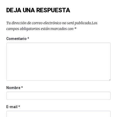
del
DEJA UNA RESPUESTA
16
de
septiembre
Tu dirección de correo electrónico no será publicada.
Los
al
campos obligatorios están marcados con
*
4
de
Comentario
*
octubre.
La
iniciativa,
organizada
por
la
Cátedra…
Nombre
*
E-mail
*