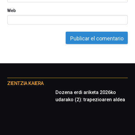
Web
Otros
proyectos
ZIENTZIA KAIERA
Dozena erdi ariketa 2026ko
udarako (2): trapezioaren aldea