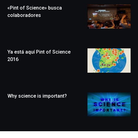
la
«Pint of Science» busca
novena
edición
colaboradores
de
Bilbo
Zientzia
Plaza
(BZP),
Ya está aquí Pint of Science
un
festival
2016
que
llenará
la
ciudad
de
monólogos,
Why science is important?
exposiciones,
conferencias,
docufórums
y
espectáculos
de
ciencia