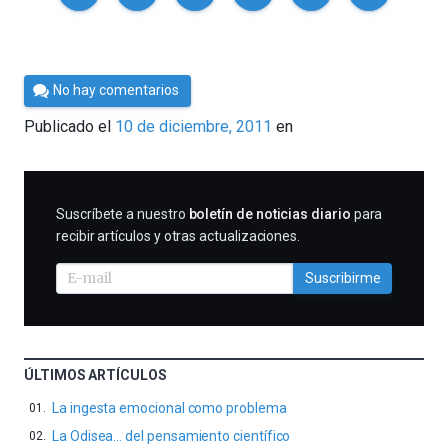
Por
No hay comentarios
Cultura
Publicado el
10 de diciembre, 2011
en
Cientifica
SUSCRIBIRME
Suscríbete a nuestro
boletín de noticias diario
para
recibir artículos y otras actualizaciones.
Suscribirme
ÚLTIMOS ARTÍCULOS
La ingesta emocional como problema
La Odisea… del pensamiento científico