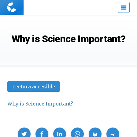
Cuaderno
de
Cultura
Científica
Why is Science Important?
Lectura accesible
Why is Science Important?
Compartir