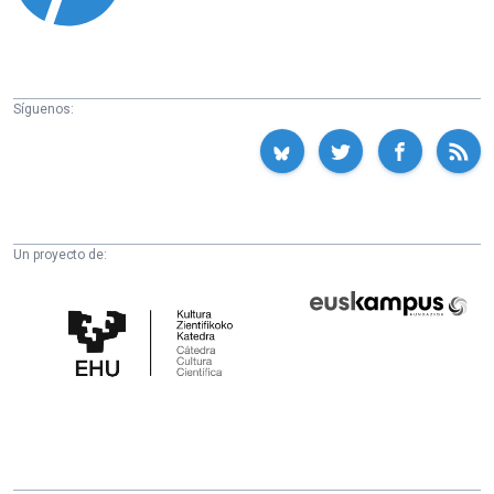
Síguenos:
Un proyecto de:
Cátedra
Euskampus
de
Fundazioa
Cultura
Científica
de
la
UPV/EHU