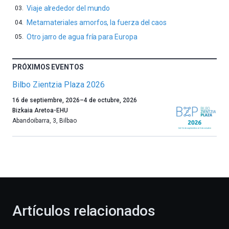
Viaje alrededor del mundo
Metamateriales amorfos, la fuerza del caos
Otro jarro de agua fría para Europa
PRÓXIMOS EVENTOS
Bilbo Zientzia Plaza 2026
Un
16 de septiembre, 2026
–
4 de octubre, 2026
año
Bizkaia Aretoa-EHU
más,
Abandoibarra, 3
,
Bilbao
Bilbao
dará
la
bienvenida
al
otoño
con
la
Artículos relacionados
celebración
de