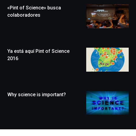
la
«Pint of Science» busca
novena
edición
colaboradores
de
Bilbo
Zientzia
Plaza
(BZP),
Ya está aquí Pint of Science
un
festival
2016
que
llenará
la
ciudad
de
monólogos,
Why science is important?
exposiciones,
conferencias,
docufórums
y
espectáculos
de
ciencia