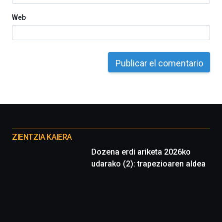
Web
Otros
proyectos
ZIENTZIA KAIERA
Dozena erdi ariketa 2026ko
udarako (2): trapezioaren aldea