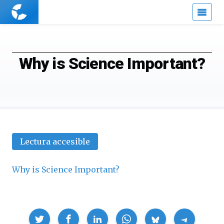
Cuaderno
de
Cultura
Científica
Why is Science Important?
Lectura accesible
Why is Science Important?
Compartir