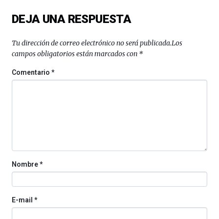
del
DEJA UNA RESPUESTA
16
de
septiembre
Tu dirección de correo electrónico no será publicada.
Los
al
campos obligatorios están marcados con
*
4
de
Comentario
*
octubre.
La
iniciativa,
organizada
por
la
Cátedra…
Nombre
*
E-mail
*