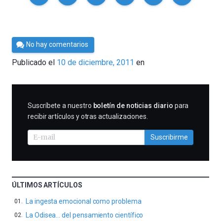
Por
No hay comentarios
Cultura
Publicado el
10 de diciembre, 2011
en
Cientifica
SUSCRIBIRME
Suscríbete a nuestro
boletín de noticias diario
para
recibir artículos y otras actualizaciones.
Suscribirme
ÚLTIMOS ARTÍCULOS
La ingesta emocional como problema
La Odisea… del pensamiento científico