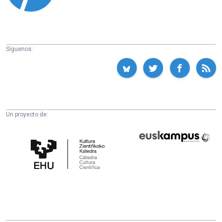
Síguenos:
Un proyecto de:
Cátedra
Euskampus
de
Fundazioa
Cultura
Científica
de
la
UPV/EHU