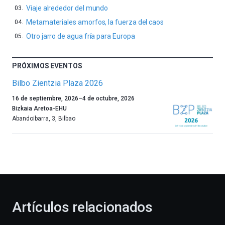
Viaje alrededor del mundo
Metamateriales amorfos, la fuerza del caos
Otro jarro de agua fría para Europa
PRÓXIMOS EVENTOS
Bilbo Zientzia Plaza 2026
Un
16 de septiembre, 2026
–
4 de octubre, 2026
año
Bizkaia Aretoa-EHU
más,
Abandoibarra, 3
,
Bilbao
Bilbao
dará
la
bienvenida
al
otoño
con
la
Artículos relacionados
celebración
de