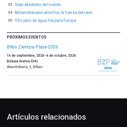
Viaje alrededor del mundo
Metamateriales amorfos, la fuerza del caos
Otro jarro de agua fría para Europa
PRÓXIMOS EVENTOS
Bilbo Zientzia Plaza 2026
Un
16 de septiembre, 2026
–
4 de octubre, 2026
año
Bizkaia Aretoa-EHU
más,
Abandoibarra, 3
,
Bilbao
Bilbao
dará
la
bienvenida
al
otoño
con
la
Artículos relacionados
celebración
de