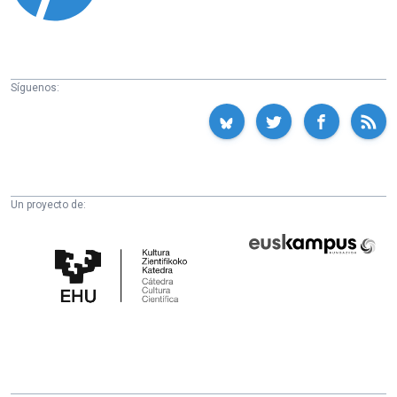
Síguenos:
Un proyecto de:
Cátedra
Euskampus
de
Fundazioa
Cultura
Científica
de
la
UPV/EHU