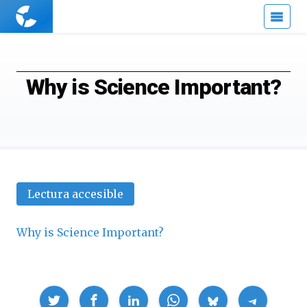
Cuaderno
de
Cultura
Científica
Why is Science Important?
Lectura accesible
Why is Science Important?
Compartir