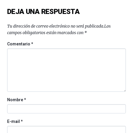
del
DEJA UNA RESPUESTA
16
de
septiembre
Tu dirección de correo electrónico no será publicada.
Los
al
campos obligatorios están marcados con
*
4
de
Comentario
*
octubre.
La
iniciativa,
organizada
por
la
Cátedra…
Nombre
*
E-mail
*