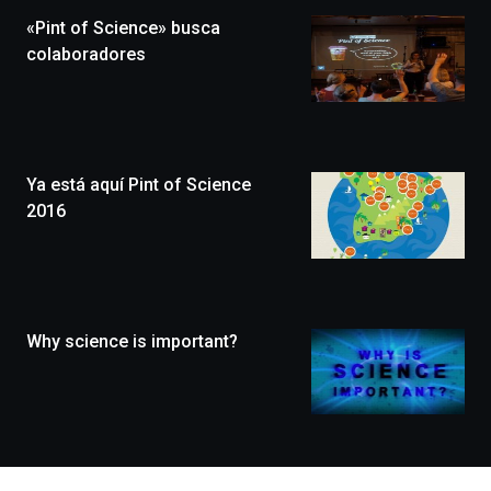
la
«Pint of Science» busca
novena
edición
colaboradores
de
Bilbo
Zientzia
Plaza
(BZP),
Ya está aquí Pint of Science
un
festival
2016
que
llenará
la
ciudad
de
monólogos,
Why science is important?
exposiciones,
conferencias,
docufórums
y
espectáculos
de
ciencia