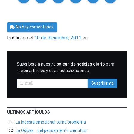
Por
No hay comentarios
Cultura
Publicado el
10 de diciembre, 2011
en
Cientifica
SUSCRIBIRME
Suscríbete a nuestro
boletín de noticias diario
para
recibir artículos y otras actualizaciones.
Suscribirme
ÚLTIMOS ARTÍCULOS
La ingesta emocional como problema
La Odisea… del pensamiento científico