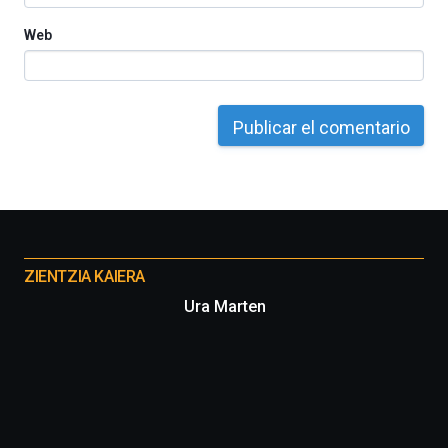
Web
Otros
proyectos
ZIENTZIA KAIERA
Ura Marten