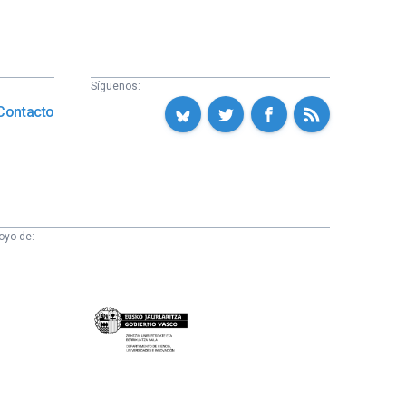
Síguenos:
Contacto
oyo de:
Eusko
Jaurlaritza
-
Zientzia,
Unibertsitate