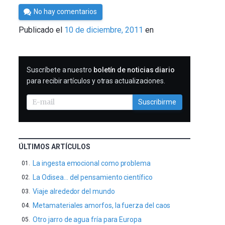
Por
No hay comentarios
Cultura
Publicado el
10 de diciembre, 2011
en
Cientifica
SUSCRIBIRME
Suscríbete a nuestro
boletín de noticias diario
para recibir artículos y otras actualizaciones.
Suscribirme
ÚLTIMOS ARTÍCULOS
La ingesta emocional como problema
La Odisea… del pensamiento científico
Viaje alrededor del mundo
Metamateriales amorfos, la fuerza del caos
Otro jarro de agua fría para Europa