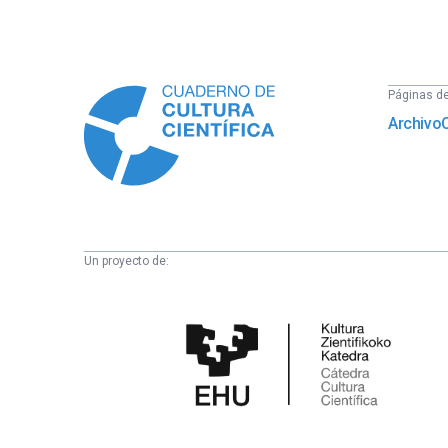
Información
Páginas del
Archivo
Un proyecto de:
Cátedra
de
Cultura
Científica
de
la
UPV/EHU