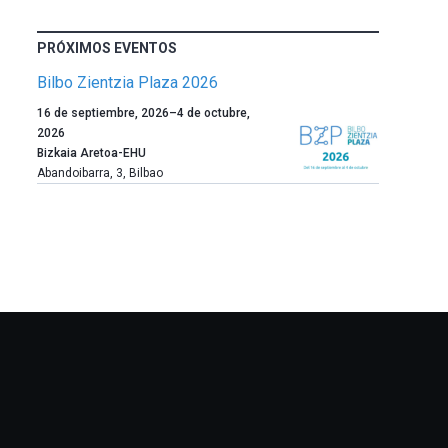
PRÓXIMOS EVENTOS
Bilbo Zientzia Plaza 2026
Un
16 de septiembre, 2026
–
4 de octubre,
año
2026
más,
Bizkaia Aretoa-EHU
Bilbao
Abandoibarra, 3
,
Bilbao
dará
la
bienvenida
al
otoño
con
la
celebración
de
la
novena
edición
de