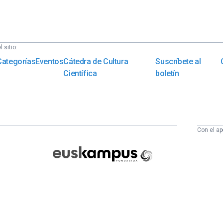
 sitio:
Categorías
Eventos
Cátedra de Cultura
Suscríbete al
Científica
boletín
Con el ap
Euskampus
Fundazioa