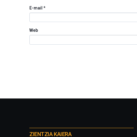
E-mail
*
Web
Otros
proyectos
ZIENTZIA KAIERA