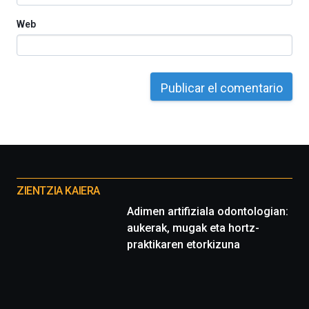
Web
Otros
proyectos
ZIENTZIA KAIERA
Adimen artifiziala odontologian:
aukerak, mugak eta hortz-
praktikaren etorkizuna