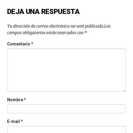
del
DEJA UNA RESPUESTA
16
de
septiembre
Tu dirección de correo electrónico no será publicada.
Los
al
campos obligatorios están marcados con
*
4
de
Comentario
*
octubre.
La
iniciativa,
organizada
por
la
Cátedra…
Nombre
*
E-mail
*