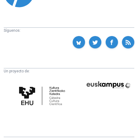
Síguenos:
Un proyecto de:
Cátedra
Euskampus
de
Fundazioa
Cultura
Científica
de
la
UPV/EHU