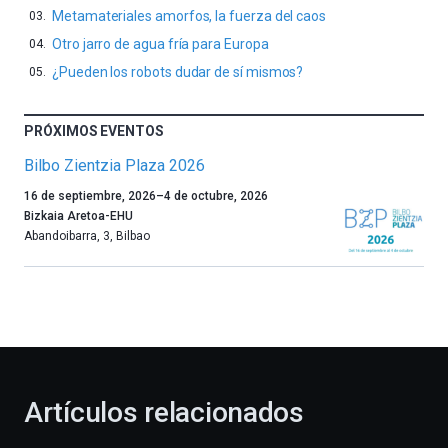
Metamateriales amorfos, la fuerza del caos
Otro jarro de agua fría para Europa
¿Pueden los robots dudar de sí mismos?
PRÓXIMOS EVENTOS
Bilbo Zientzia Plaza 2026
Un
16 de septiembre, 2026
–
4 de octubre, 2026
año
Bizkaia Aretoa-EHU
más,
Abandoibarra, 3
,
Bilbao
Bilbao
dará
la
bienvenida
al
otoño
con
la
Artículos relacionados
celebración
de