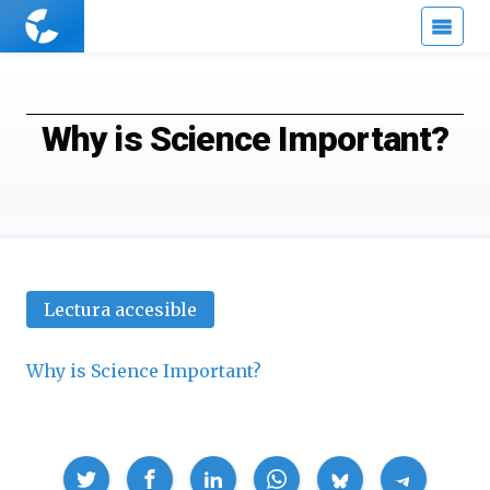
Cuaderno
de
Cultura
Científica
Why is Science Important?
Lectura accesible
Why is Science Important?
Compartir