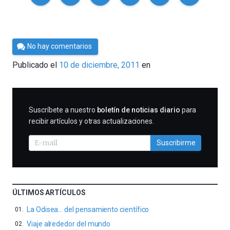
Por
No hay comentarios
Cultura
Publicado el
10 de diciembre, 2011
en
Cientifica
SUSCRIBIRME
Suscríbete a nuestro
boletín de noticias diario
para
recibir artículos y otras actualizaciones.
Suscribirme
ÚLTIMOS ARTÍCULOS
La Odisea… del pensamiento científico
Viaje alrededor del mundo