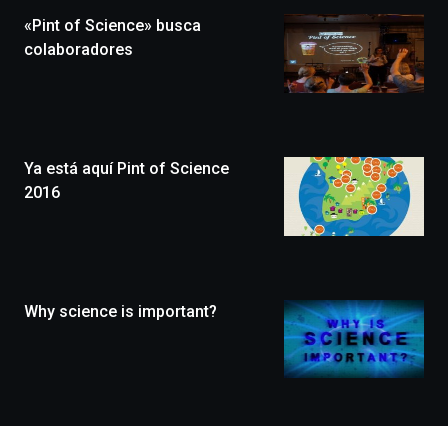
la
«Pint of Science» busca
novena
edición
colaboradores
de
Bilbo
Zientzia
Plaza
(BZP),
Ya está aquí Pint of Science
un
festival
2016
que
llenará
la
ciudad
de
monólogos,
Why science is important?
exposiciones,
conferencias,
docufórums
y
espectáculos
de
ciencia