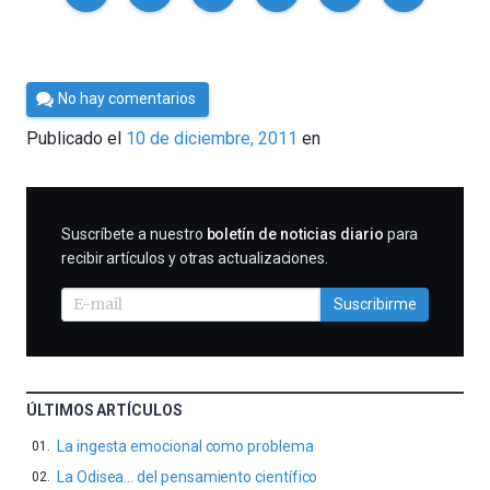
Por
No hay comentarios
Cultura
Publicado el
10 de diciembre, 2011
en
Cientifica
SUSCRIBIRME
Suscríbete a nuestro
boletín de noticias diario
para
recibir artículos y otras actualizaciones.
Suscribirme
ÚLTIMOS ARTÍCULOS
La ingesta emocional como problema
La Odisea… del pensamiento científico