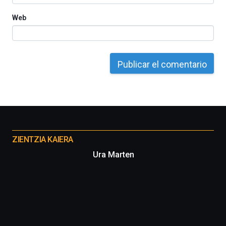
Web
Otros
proyectos
ZIENTZIA KAIERA
Ura Marten