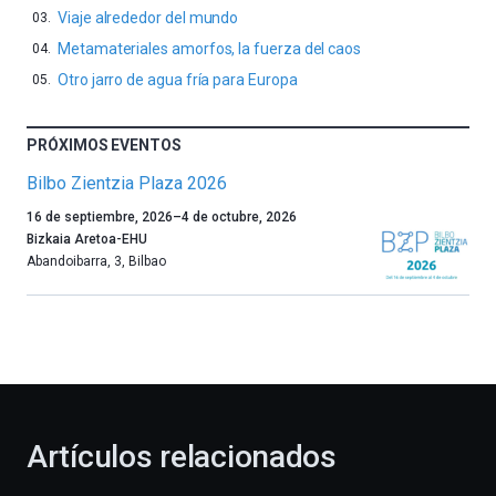
Viaje alrededor del mundo
Metamateriales amorfos, la fuerza del caos
Otro jarro de agua fría para Europa
PRÓXIMOS EVENTOS
Bilbo Zientzia Plaza 2026
Un
16 de septiembre, 2026
–
4 de octubre, 2026
año
Bizkaia Aretoa-EHU
más,
Abandoibarra, 3
,
Bilbao
Bilbao
dará
la
bienvenida
al
otoño
con
la
Artículos relacionados
celebración
de