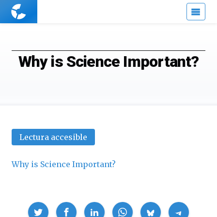
Cuaderno
de
Cultura
Científica
Why is Science Important?
Lectura accesible
Why is Science Important?
Compartir