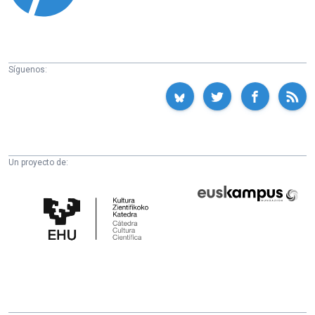
Síguenos:
Un proyecto de:
Cátedra
Euskampus
de
Fundazioa
Cultura
Científica
de
la
UPV/EHU