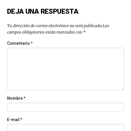
del
DEJA UNA RESPUESTA
16
de
septiembre
Tu dirección de correo electrónico no será publicada.
Los
al
campos obligatorios están marcados con
*
4
de
Comentario
*
octubre.
La
iniciativa,
organizada
por
la
Cátedra…
Nombre
*
E-mail
*