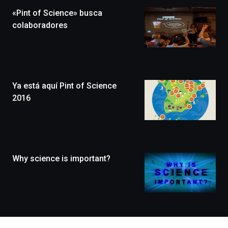
la
«Pint of Science» busca
novena
edición
colaboradores
de
Bilbo
Zientzia
Plaza
(BZP),
Ya está aquí Pint of Science
un
festival
2016
que
llenará
la
ciudad
de
monólogos,
Why science is important?
exposiciones,
conferencias,
docufórums
y
espectáculos
de
ciencia