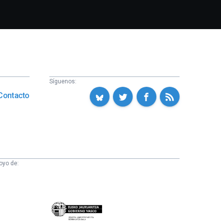
Síguenos:
Contacto
oyo de:
Eusko
Jaurlaritza