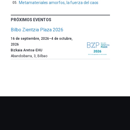
Metamateriales amorfos, la fuerza del caos
PRÓXIMOS EVENTOS
Bilbo Zientzia Plaza 2026
Un
16 de septiembre, 2026
–
4 de octubre,
año
2026
más,
Bizkaia Aretoa-EHU
Bilbao
Abandoibarra, 3
,
Bilbao
dará
la
bienvenida
al
otoño
con
la
celebración
de
la
novena
edición