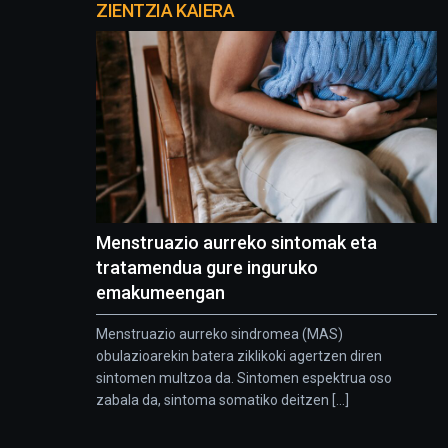
proyectos
ZIENTZIA KAIERA
Menstruazio aurreko sintomak eta
tratamendua gure inguruko
emakumeengan
Menstruazio aurreko sindromea (MAS)
obulazioarekin batera ziklikoki agertzen diren
sintomen multzoa da. Sintomen espektrua oso
zabala da, sintoma somatiko deitzen [...]