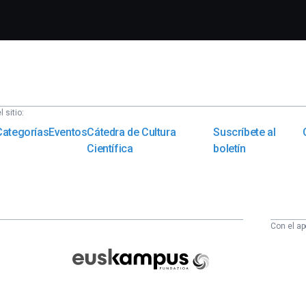
 sitio:
Categorías
Eventos
Cátedra de Cultura
Suscríbete al
Científica
boletín
Con el ap
Euskampus
Fundazioa