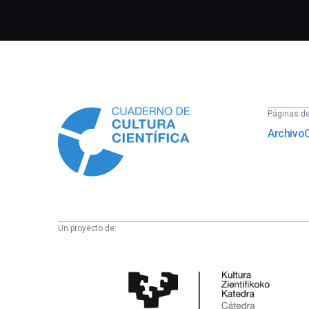
Información
Páginas del
Archivo
Un proyecto de:
Cátedra
de
Cultura
Científica