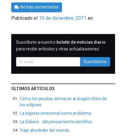
Por
No hay comentarios
Cultura
Publicado el
10 de diciembre, 2011
en
Cientifica
SUSCRIBIRME
Suscríbete a nuestro
boletín de noticias diario
para recibir artículos y otras actualizaciones.
Suscribirme
ÚLTIMOS ARTÍCULOS
Cómo los jesuitas domaron al dragón chino de
los eclipses
La ingesta emocional como problema
La Odisea… del pensamiento científico
Viaje alrededor del mundo