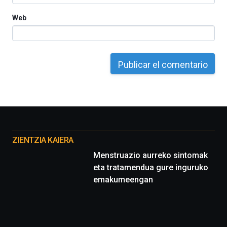
Web
Otros
proyectos
ZIENTZIA KAIERA
Menstruazio aurreko sintomak
eta tratamendua gure inguruko
emakumeengan