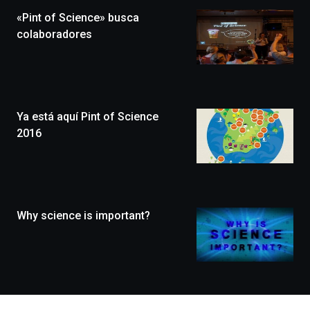
la
«Pint of Science» busca
novena
edición
colaboradores
de
Bilbo
Zientzia
Plaza
(BZP),
Ya está aquí Pint of Science
un
festival
2016
que
llenará
la
ciudad
de
monólogos,
Why science is important?
exposiciones,
conferencias,
docufórums
y
espectáculos
de
ciencia