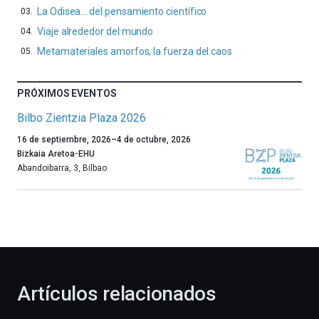
La Odisea… del pensamiento científico
Viaje alrededor del mundo
Metamateriales amorfos, la fuerza del caos
PRÓXIMOS EVENTOS
Bilbo Zientzia Plaza 2026
Un
16 de septiembre, 2026
–
4 de octubre, 2026
año
Bizkaia Aretoa-EHU
más,
Abandoibarra, 3
,
Bilbao
Bilbao
dará
la
bienvenida
al
otoño
con
la
Artículos relacionados
celebración
de