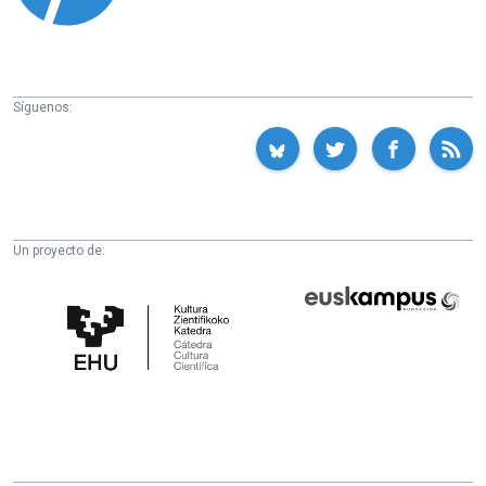
Síguenos:
Un proyecto de:
Cátedra
Euskampus
de
Fundazioa
Cultura
Científica
de
la
UPV/EHU