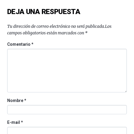
del
DEJA UNA RESPUESTA
16
de
septiembre
Tu dirección de correo electrónico no será publicada.
Los
al
campos obligatorios están marcados con
*
4
de
Comentario
*
octubre.
La
iniciativa,
organizada
por
la
Cátedra…
Nombre
*
E-mail
*