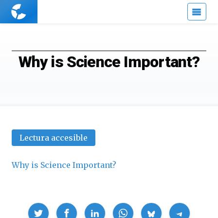
Cuaderno
de
Cultura
Científica
Why is Science Important?
Lectura accesible
Why is Science Important?
Compartir