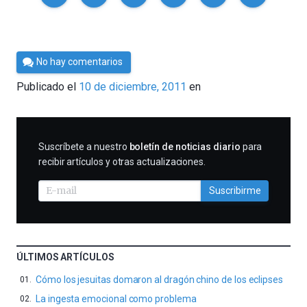
Por
No hay comentarios
Cultura
Publicado el
10 de diciembre, 2011
en
Cientifica
SUSCRIBIRME
Suscríbete a nuestro
boletín de noticias diario
para
recibir artículos y otras actualizaciones.
Suscribirme
ÚLTIMOS ARTÍCULOS
Cómo los jesuitas domaron al dragón chino de los eclipses
La ingesta emocional como problema