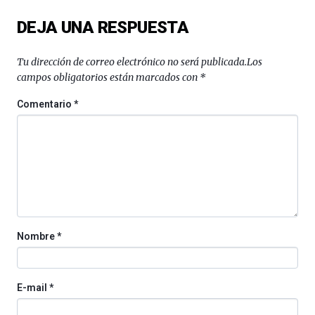
del
DEJA UNA RESPUESTA
16
de
septiembre
Tu dirección de correo electrónico no será publicada.
Los
al
campos obligatorios están marcados con
*
4
de
Comentario
*
octubre.
La
iniciativa,
organizada
por
la
Cátedra…
Nombre
*
E-mail
*