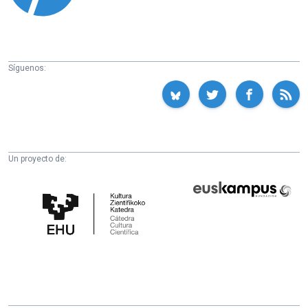
Síguenos:
Un proyecto de:
Cátedra
Euskampus
de
Fundazioa
Cultura
Científica
de
la
UPV/EHU