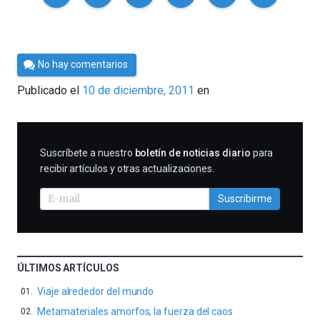
Por
No hay comentarios
Cultura
Publicado el
10 de diciembre, 2011
en
Cientifica
SUSCRIBIRME
Suscríbete a nuestro
boletín de noticias diario
para
recibir artículos y otras actualizaciones.
Suscribirme
ÚLTIMOS ARTÍCULOS
Viaje alrededor del mundo
Metamateriales amorfos, la fuerza del caos