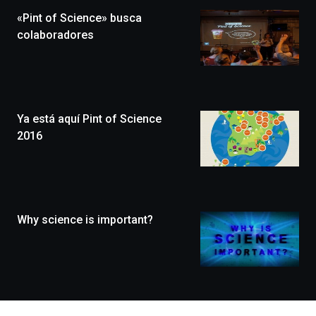
la
«Pint of Science» busca
novena
edición
colaboradores
de
Bilbo
Zientzia
Plaza
(BZP),
Ya está aquí Pint of Science
un
festival
2016
que
llenará
la
ciudad
de
monólogos,
Why science is important?
exposiciones,
conferencias,
docufórums
y
espectáculos
de
ciencia