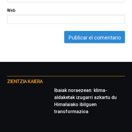
Web
Otros
proyectos
ZIENTZIA KAIERA
Ibaiak noraezean: klima-
aldaketak izugarri azkartu du
Himalaiako ibilguen
transformazioa