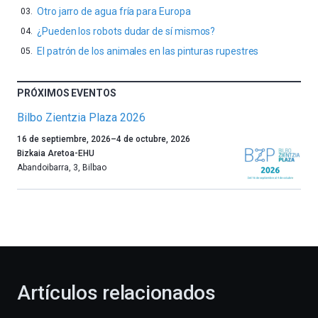
Otro jarro de agua fría para Europa
¿Pueden los robots dudar de sí mismos?
El patrón de los animales en las pinturas rupestres
PRÓXIMOS EVENTOS
Bilbo Zientzia Plaza 2026
Un
16 de septiembre, 2026
–
4 de octubre, 2026
año
Bizkaia Aretoa-EHU
más,
Abandoibarra, 3
,
Bilbao
Bilbao
dará
la
bienvenida
al
otoño
con
la
Artículos relacionados
celebración
de