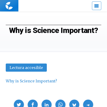
Cuaderno
de
Cultura
Científica
Why is Science Important?
Lectura accesible
Why is Science Important?
Compartir