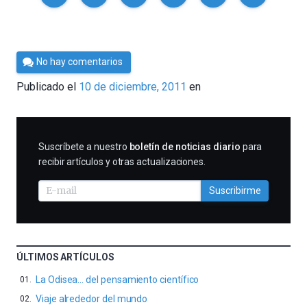
Por
No hay comentarios
Cultura
Publicado el
10 de diciembre, 2011
en
Cientifica
SUSCRIBIRME
Suscríbete a nuestro
boletín de noticias diario
para
recibir artículos y otras actualizaciones.
Suscribirme
ÚLTIMOS ARTÍCULOS
La Odisea… del pensamiento científico
Viaje alrededor del mundo