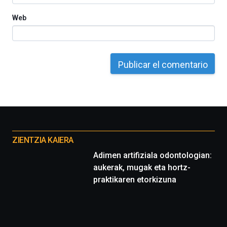
Web
Otros
proyectos
ZIENTZIA KAIERA
Adimen artifiziala odontologian:
aukerak, mugak eta hortz-
praktikaren etorkizuna