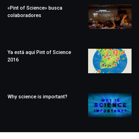
la
«Pint of Science» busca
novena
edición
colaboradores
de
Bilbo
Zientzia
Plaza
(BZP),
Ya está aquí Pint of Science
un
festival
2016
que
llenará
la
ciudad
de
monólogos,
Why science is important?
exposiciones,
conferencias,
docufórums
y
espectáculos
de
ciencia