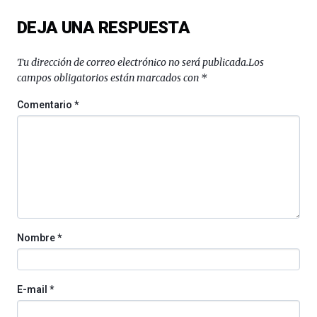
del
DEJA UNA RESPUESTA
16
de
septiembre
Tu dirección de correo electrónico no será publicada.
Los
al
campos obligatorios están marcados con
*
4
de
Comentario
*
octubre.
La
iniciativa,
organizada
por
la
Cátedra…
Nombre
*
E-mail
*