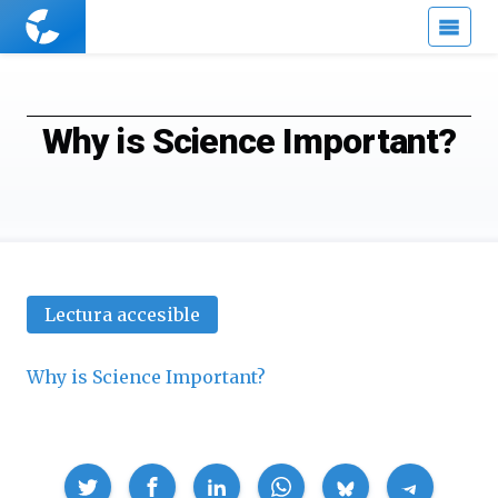
Cuaderno
de
Cultura
Científica
Why is Science Important?
Lectura accesible
Why is Science Important?
Compartir