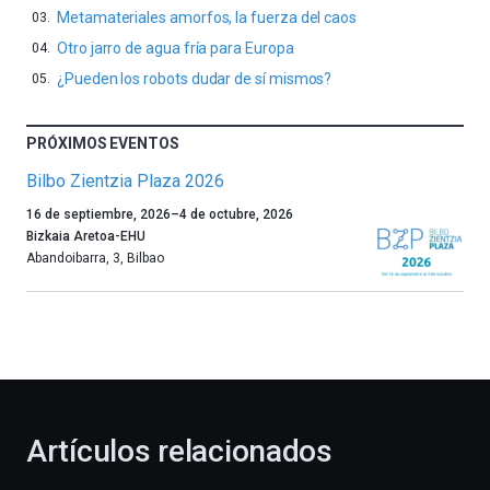
Metamateriales amorfos, la fuerza del caos
Otro jarro de agua fría para Europa
¿Pueden los robots dudar de sí mismos?
PRÓXIMOS EVENTOS
Bilbo Zientzia Plaza 2026
Un
16 de septiembre, 2026
–
4 de octubre, 2026
año
Bizkaia Aretoa-EHU
más,
Abandoibarra, 3
,
Bilbao
Bilbao
dará
la
bienvenida
al
otoño
con
la
Artículos relacionados
celebración
de