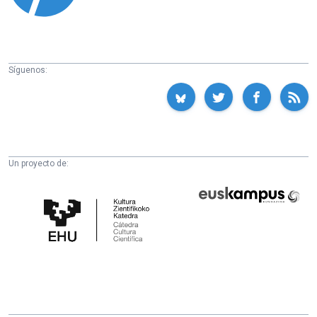
Síguenos:
Un proyecto de:
Cátedra
Euskampus
de
Fundazioa
Cultura
Científica
de
la
UPV/EHU