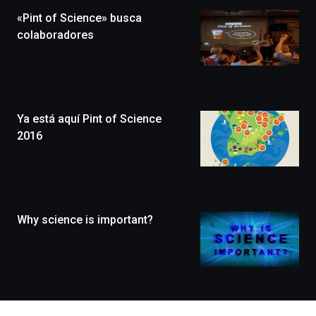
la
«Pint of Science» busca
novena
edición
colaboradores
de
Bilbo
Zientzia
Plaza
(BZP),
Ya está aquí Pint of Science
un
festival
2016
que
llenará
la
ciudad
de
monólogos,
Why science is important?
exposiciones,
conferencias,
docufórums
y
espectáculos
de
ciencia