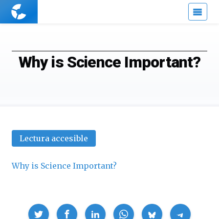
Cuaderno
de
Cultura
Científica
Why is Science Important?
Lectura accesible
Why is Science Important?
Compartir