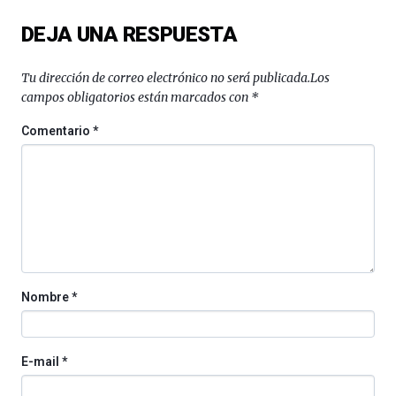
del
DEJA UNA RESPUESTA
16
de
septiembre
Tu dirección de correo electrónico no será publicada.
Los
al
campos obligatorios están marcados con
*
4
de
Comentario
*
octubre.
La
iniciativa,
organizada
por
la
Cátedra…
Nombre
*
E-mail
*