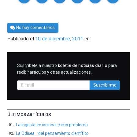
Por
No hay comentarios
Cultura
Publicado el
10 de diciembre, 2011
en
Cientifica
SUSCRIBIRME
Suscríbete a nuestro
boletín de noticias diario
para
recibir artículos y otras actualizaciones.
Suscribirme
ÚLTIMOS ARTÍCULOS
La ingesta emocional como problema
La Odisea… del pensamiento científico