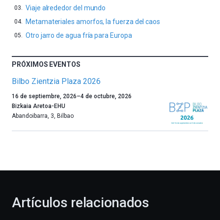
Viaje alrededor del mundo
Metamateriales amorfos, la fuerza del caos
Otro jarro de agua fría para Europa
PRÓXIMOS EVENTOS
Bilbo Zientzia Plaza 2026
Un
16 de septiembre, 2026
–
4 de octubre, 2026
año
Bizkaia Aretoa-EHU
más,
Abandoibarra, 3
,
Bilbao
Bilbao
dará
la
bienvenida
al
otoño
con
la
Artículos relacionados
celebración
de