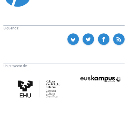
Síguenos:
Un proyecto de:
Cátedra
Euskampus
de
Fundazioa
Cultura
Científica
de
la
UPV/EHU