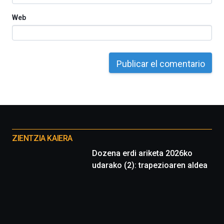
Web
Otros
proyectos
ZIENTZIA KAIERA
Dozena erdi ariketa 2026ko
udarako (2): trapezioaren aldea