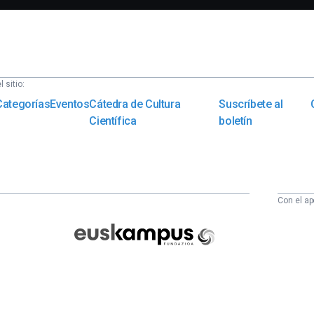
 sitio:
Categorías
Eventos
Cátedra de Cultura
Suscríbete al
Científica
boletín
Con el ap
Euskampus
Fundazioa