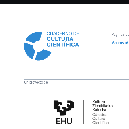
Información
Páginas del
Archivo
Un proyecto de:
Cátedra
de
Cultura
Científica
de
la