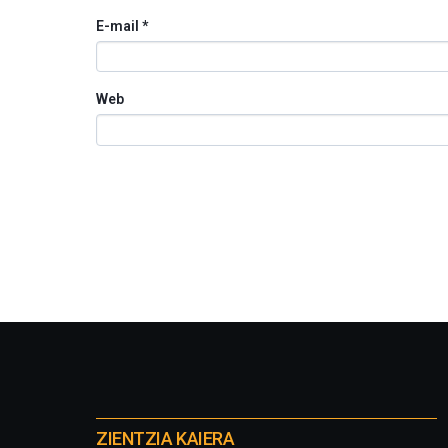
E-mail
*
Web
Otros
proyectos
ZIENTZIA KAIERA