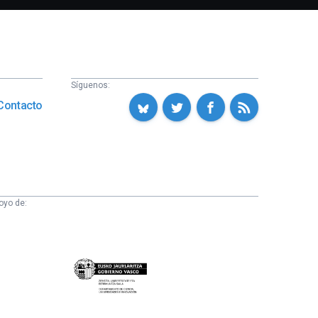
Síguenos:
Contacto
oyo de:
Eusko
Jaurlaritza
-
Zientzia,