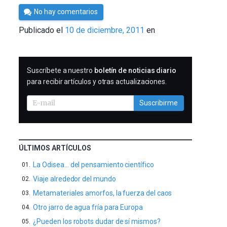
Por
No hay comentarios
Cultura
Publicado el
10 de diciembre, 2011
en
Cientifica
SUSCRIBIRME
Suscríbete a nuestro
boletín de noticias diario
para recibir artículos y otras actualizaciones.
Suscribirme
ÚLTIMOS ARTÍCULOS
La Odisea… del pensamiento científico
Viaje alrededor del mundo
Metamateriales amorfos, la fuerza del caos
Otro jarro de agua fría para Europa
¿Pueden los robots dudar de sí mismos?