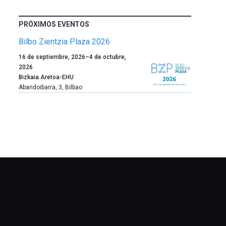
PRÓXIMOS EVENTOS
Bilbo Zientzia Plaza 2026
Un
16 de septiembre, 2026
–
4 de octubre,
año
2026
más,
Bizkaia Aretoa-EHU
Bilbao
Abandoibarra, 3
,
Bilbao
dará
la
bienvenida
al
otoño
con
la
celebración
de
la
novena
edición
de