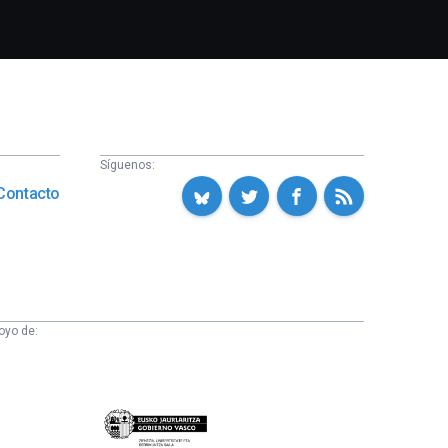
Síguenos:
Contacto
oyo de:
Eusko
Jaurlaritza