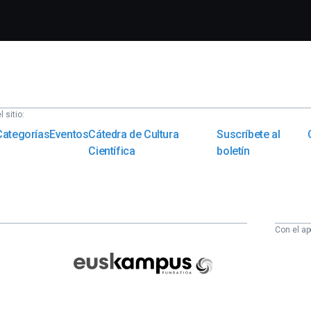
 sitio:
Categorías
Eventos
Cátedra de Cultura
Suscríbete al
Científica
boletín
Con el ap
Euskampus
Fundazioa