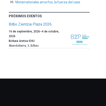
Metamateriales amorfos, la fuerza del caos
PRÓXIMOS EVENTOS
Bilbo Zientzia Plaza 2026
Un
16 de septiembre, 2026
–
4 de octubre,
año
2026
más,
Bizkaia Aretoa-EHU
Bilbao
Abandoibarra, 3
,
Bilbao
dará
la
bienvenida
al
otoño
con
la
celebración
de
la
novena
edición