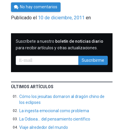
Por
No hay comentarios
Cultura
Publicado el
10 de diciembre, 2011
en
Cientifica
SUSCRIBIRME
Suscríbete a nuestro
boletín de noticias diario
para recibir artículos y otras actualizaciones.
Suscribirme
ÚLTIMOS ARTÍCULOS
Cómo los jesuitas domaron al dragón chino de
los eclipses
La ingesta emocional como problema
La Odisea… del pensamiento científico
Viaje alrededor del mundo