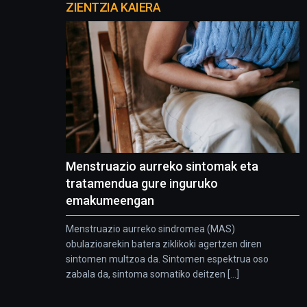
proyectos
ZIENTZIA KAIERA
Menstruazio aurreko sintomak eta
tratamendua gure inguruko
emakumeengan
Menstruazio aurreko sindromea (MAS)
obulazioarekin batera ziklikoki agertzen diren
sintomen multzoa da. Sintomen espektrua oso
zabala da, sintoma somatiko deitzen [...]