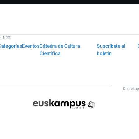
 sitio:
Categorías
Eventos
Cátedra de Cultura
Suscríbete al
Científica
boletín
Con el ap
Euskampus
Fundazioa