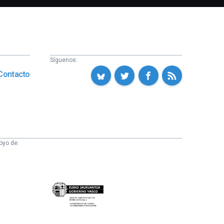
Síguenos:
Contacto
oyo de:
Eusko
Jaurlaritza
-
Zientzia,