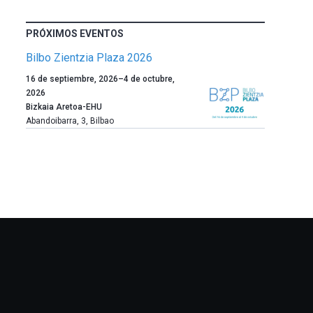
PRÓXIMOS EVENTOS
Bilbo Zientzia Plaza 2026
Un
16 de septiembre, 2026
–
4 de octubre,
año
2026
más,
Bizkaia Aretoa-EHU
Bilbao
Abandoibarra, 3
,
Bilbao
dará
la
bienvenida
al
otoño
con
la
celebración
de
la
novena
edición
de