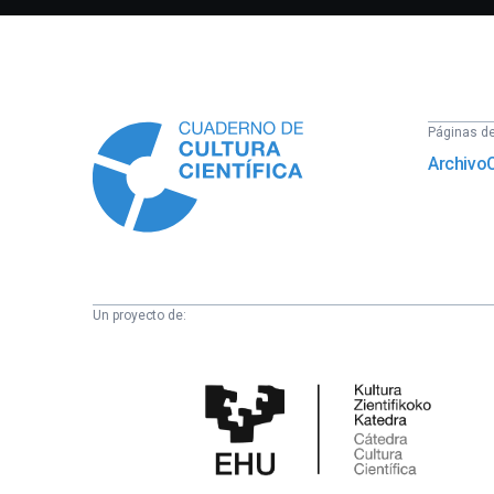
Información
Páginas del
Archivo
Un proyecto de:
Cátedra
de
Cultura
Científica
de
la