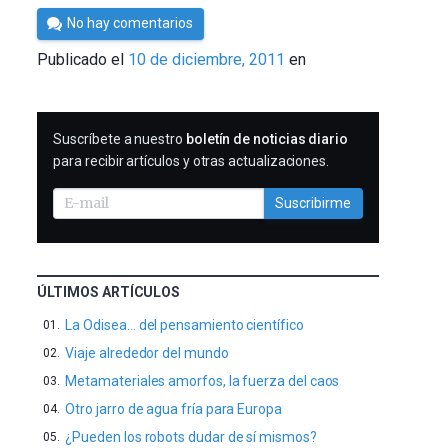
Por
No hay comentarios
Cultura
Publicado el
10 de diciembre, 2011
en
Cientifica
SUSCRIBIRME
Suscríbete a nuestro
boletín de noticias diario
para recibir artículos y otras actualizaciones.
Suscribirme
ÚLTIMOS ARTÍCULOS
La Odisea… del pensamiento científico
Viaje alrededor del mundo
Metamateriales amorfos, la fuerza del caos
Otro jarro de agua fría para Europa
¿Pueden los robots dudar de sí mismos?