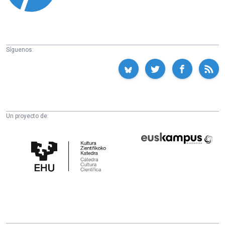
Síguenos:
Un proyecto de:
Cátedra
Euskampus
de
Fundazioa
Cultura
Científica
de
la
UPV/EHU