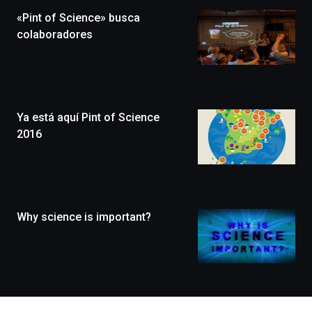
la
«Pint of Science» busca
novena
edición
colaboradores
de
Bilbo
Zientzia
Plaza
(BZP),
Ya está aquí Pint of Science
un
festival
2016
que
llenará
la
ciudad
de
monólogos,
Why science is important?
exposiciones,
conferencias,
docufórums
y
espectáculos
de
ciencia