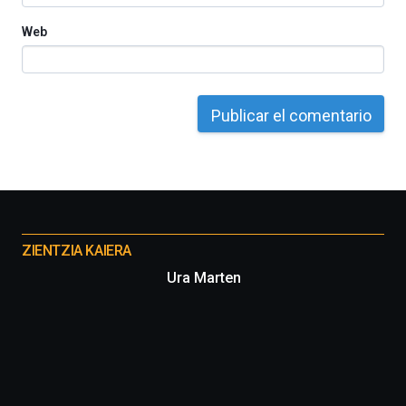
Web
Otros
proyectos
ZIENTZIA KAIERA
Ura Marten