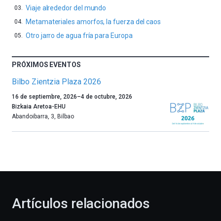
Viaje alrededor del mundo
Metamateriales amorfos, la fuerza del caos
Otro jarro de agua fría para Europa
PRÓXIMOS EVENTOS
Bilbo Zientzia Plaza 2026
Un
16 de septiembre, 2026
–
4 de octubre, 2026
año
Bizkaia Aretoa-EHU
más,
Abandoibarra, 3
,
Bilbao
Bilbao
dará
la
bienvenida
al
otoño
con
la
Artículos relacionados
celebración
de