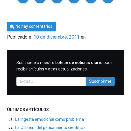
Por
No hay comentarios
Cultura
Publicado el
10 de diciembre, 2011
en
Cientifica
SUSCRIBIRME
Suscríbete a nuestro
boletín de noticias diario
para
recibir artículos y otras actualizaciones.
Suscribirme
ÚLTIMOS ARTÍCULOS
La ingesta emocional como problema
La Odisea… del pensamiento científico