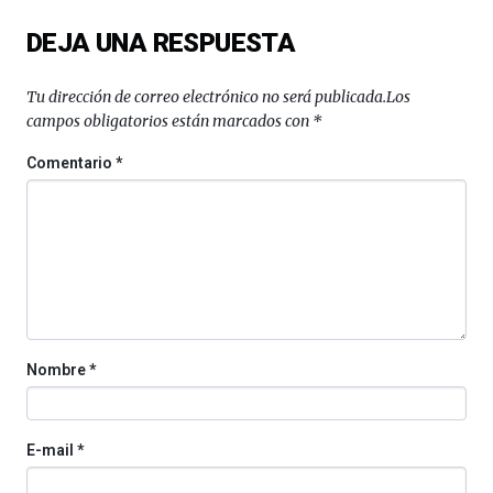
del
DEJA UNA RESPUESTA
16
de
septiembre
Tu dirección de correo electrónico no será publicada.
Los
al
campos obligatorios están marcados con
*
4
de
Comentario
*
octubre.
La
iniciativa,
organizada
por
la
Cátedra…
Nombre
*
E-mail
*