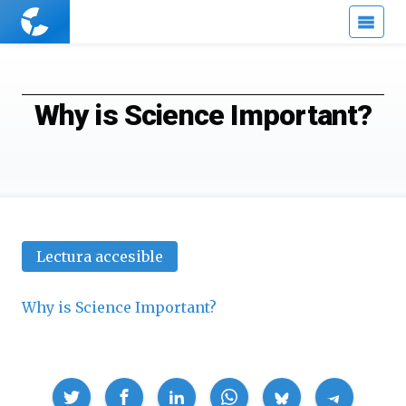
Cuaderno
de
Cultura
Científica
Why is Science Important?
Lectura accesible
Why is Science Important?
Compartir