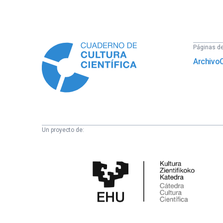
Información
Páginas del
Archivo
Un proyecto de:
Cátedra
de
Cultura
Científica
de
la
UPV/EHU