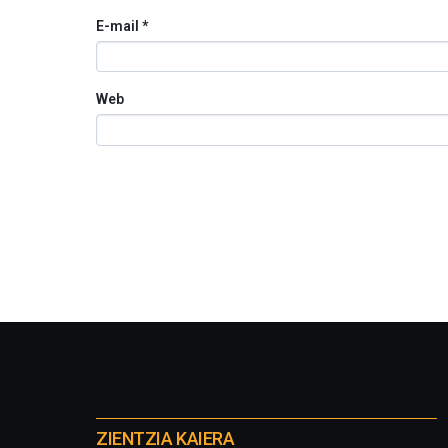
E-mail
*
Web
Otros
proyectos
ZIENTZIA KAIERA