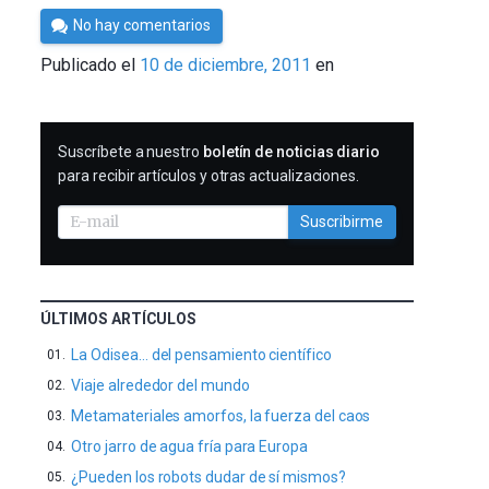
Por
No hay comentarios
Cultura
Publicado el
10 de diciembre, 2011
en
Cientifica
SUSCRIBIRME
Suscríbete a nuestro
boletín de noticias diario
para recibir artículos y otras actualizaciones.
Suscribirme
ÚLTIMOS ARTÍCULOS
La Odisea… del pensamiento científico
Viaje alrededor del mundo
Metamateriales amorfos, la fuerza del caos
Otro jarro de agua fría para Europa
¿Pueden los robots dudar de sí mismos?