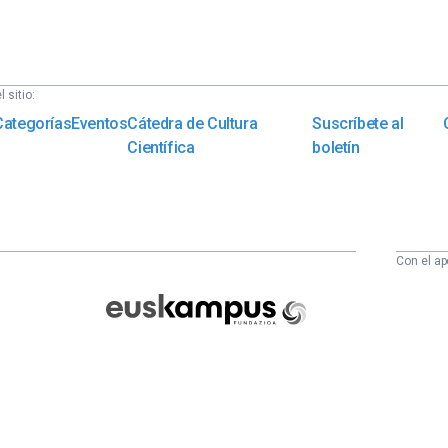
 sitio:
Categorías
Eventos
Cátedra de Cultura
Suscríbete al
Científica
boletín
Con el ap
Euskampus
Fundazioa