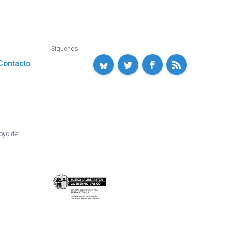
Síguenos:
Contacto
oyo de:
Eusko
Jaurlaritza
-
Zientzia,
Unibertsitate