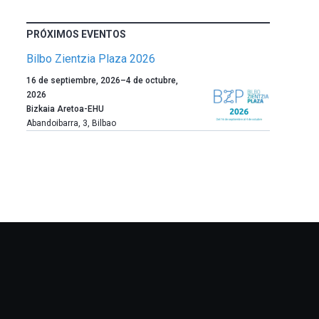
PRÓXIMOS EVENTOS
Bilbo Zientzia Plaza 2026
Un
16 de septiembre, 2026
–
4 de octubre,
año
2026
más,
Bizkaia Aretoa-EHU
Bilbao
Abandoibarra, 3
,
Bilbao
dará
la
bienvenida
al
otoño
con
la
celebración
de
la
novena
edición
de