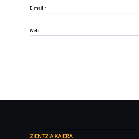
E-mail
*
Web
Otros
proyectos
ZIENTZIA KAIERA