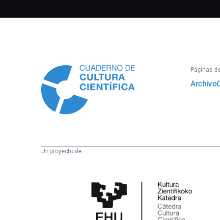
Información
Páginas del
Archivo
Un proyecto de:
Cátedra
de
Cultura
Científica
de