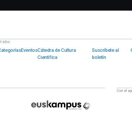
 sitio:
Categorías
Eventos
Cátedra de Cultura
Suscríbete al
Científica
boletín
Con el ap
Euskampus
Fundazioa