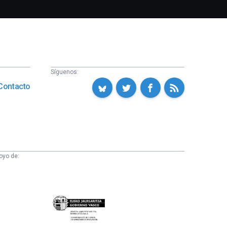
Síguenos:
Contacto
oyo de:
Eusko
Jaurlaritza
-