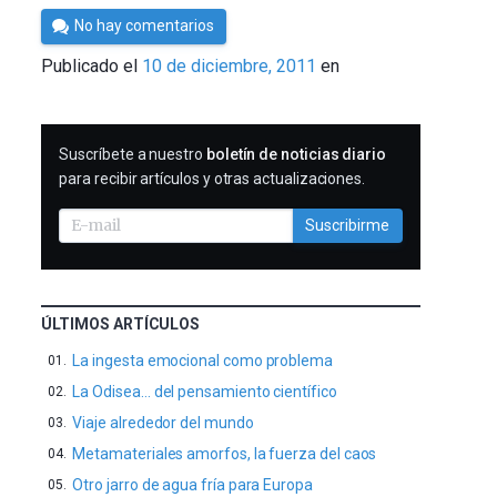
Por
No hay comentarios
Cultura
Publicado el
10 de diciembre, 2011
en
Cientifica
SUSCRIBIRME
Suscríbete a nuestro
boletín de noticias diario
para recibir artículos y otras actualizaciones.
Suscribirme
ÚLTIMOS ARTÍCULOS
La ingesta emocional como problema
La Odisea… del pensamiento científico
Viaje alrededor del mundo
Metamateriales amorfos, la fuerza del caos
Otro jarro de agua fría para Europa