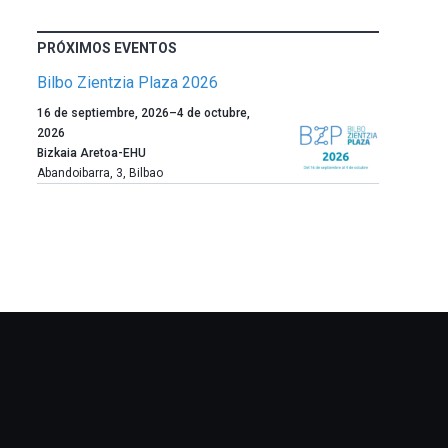
PRÓXIMOS EVENTOS
Bilbo Zientzia Plaza 2026
Un
16 de septiembre, 2026
–
4 de octubre,
año
2026
más,
Bizkaia Aretoa-EHU
Bilbao
Abandoibarra, 3
,
Bilbao
dará
la
bienvenida
al
otoño
con
la
celebración
de
la
novena
edición
de