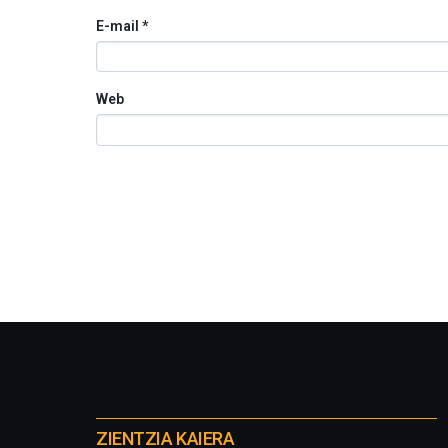
E-mail
*
Web
Otros
proyectos
ZIENTZIA KAIERA