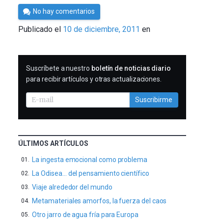
Por
No hay comentarios
Cultura
Publicado el
10 de diciembre, 2011
en
Cientifica
SUSCRIBIRME
Suscríbete a nuestro
boletín de noticias diario
para recibir artículos y otras actualizaciones.
Suscribirme
ÚLTIMOS ARTÍCULOS
La ingesta emocional como problema
La Odisea… del pensamiento científico
Viaje alrededor del mundo
Metamateriales amorfos, la fuerza del caos
Otro jarro de agua fría para Europa