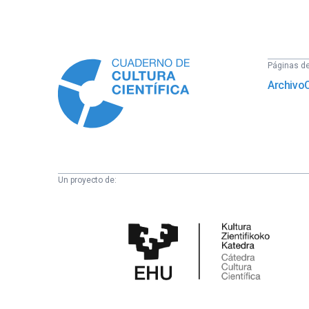
Información
Páginas del
Archivo
Un proyecto de:
Cátedra
de
Cultura
Científica
de
la
UPV/EHU