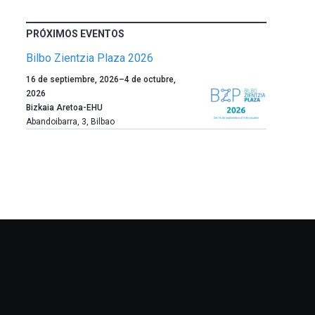
PRÓXIMOS EVENTOS
Bilbo Zientzia Plaza 2026
Un
16 de septiembre, 2026
–
4 de octubre,
año
2026
más,
Bizkaia Aretoa-EHU
Bilbao
Abandoibarra, 3
,
Bilbao
dará
la
bienvenida
al
otoño
con
la
celebración
de
la
novena
edición
de