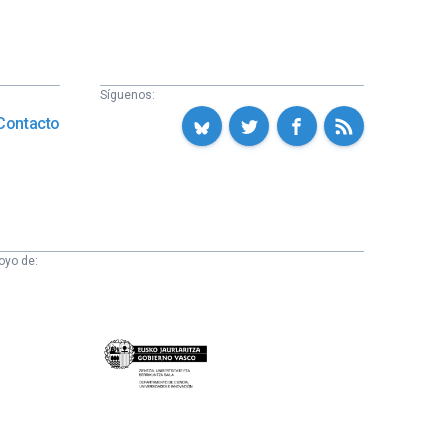
Síguenos:
Contacto
oyo de:
Eusko
Jaurlaritza
-
Zientzia,
Unibertsitate