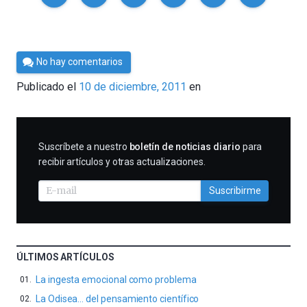
Por
No hay comentarios
Cultura
Publicado el
10 de diciembre, 2011
en
Cientifica
SUSCRIBIRME
Suscríbete a nuestro
boletín de noticias diario
para
recibir artículos y otras actualizaciones.
Suscribirme
ÚLTIMOS ARTÍCULOS
La ingesta emocional como problema
La Odisea… del pensamiento científico