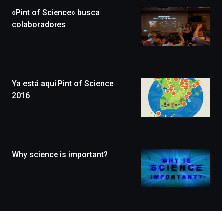
la
«Pint of Science» busca
novena
edición
colaboradores
de
Bilbo
Zientzia
Plaza
(BZP),
Ya está aquí Pint of Science
un
festival
2016
que
llenará
la
ciudad
de
monólogos,
Why science is important?
exposiciones,
conferencias,
docufórums
y
espectáculos
de
ciencia