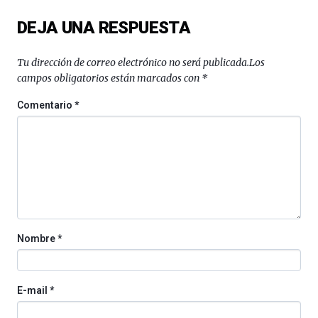
del
DEJA UNA RESPUESTA
16
de
septiembre
Tu dirección de correo electrónico no será publicada.
Los
al
campos obligatorios están marcados con
*
4
de
Comentario
*
octubre.
La
iniciativa,
organizada
por
la
Cátedra…
Nombre
*
E-mail
*