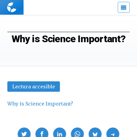
Cuaderno
de
Cultura
Científica
Why is Science Important?
Lectura accesible
Why is Science Important?
Compartir