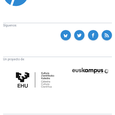
Síguenos:
Un proyecto de:
Cátedra
Euskampus
de
Fundazioa
Cultura
Científica
de
la
UPV/EHU