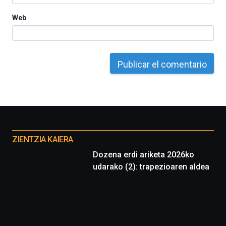
Web
Otros
proyectos
ZIENTZIA KAIERA
Dozena erdi ariketa 2026ko
udarako (2): trapezioaren aldea