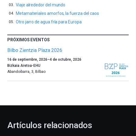
Viaje alrededor del mundo
Metamateriales amorfos, la fuerza del caos
Otro jarro de agua fría para Europa
PRÓXIMOS EVENTOS
Bilbo Zientzia Plaza 2026
Un
16 de septiembre, 2026
–
4 de octubre, 2026
año
Bizkaia Aretoa-EHU
más,
Abandoibarra, 3
,
Bilbao
Bilbao
dará
la
bienvenida
al
otoño
con
la
Artículos relacionados
celebración
de