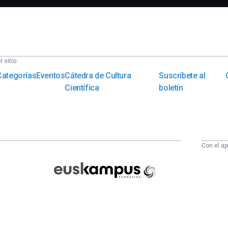
 sitio:
Categorías
Eventos
Cátedra de Cultura
Suscríbete al
Científica
boletín
Con el ap
Euskampus
Fundazioa