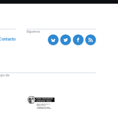
Síguenos:
Contacto
oyo de:
Eusko
Jaurlaritza
-
Zientzia,