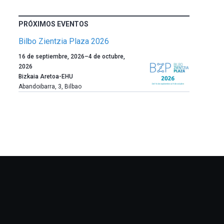
PRÓXIMOS EVENTOS
Bilbo Zientzia Plaza 2026
Un
16 de septiembre, 2026
–
4 de octubre,
año
2026
más,
Bizkaia Aretoa-EHU
Bilbao
Abandoibarra, 3
,
Bilbao
dará
la
bienvenida
al
otoño
con
la
celebración
de
la
novena
edición
de