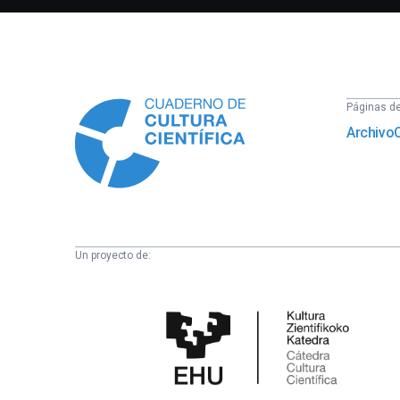
Información
Páginas del
Archivo
Un proyecto de:
Cátedra
de
Cultura
Científica
de
la