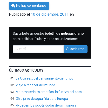
Por
No hay comentarios
Cultura
Publicado el
10 de diciembre, 2011
en
Cientifica
SUSCRIBIRME
Suscríbete a nuestro
boletín de noticias diario
para recibir artículos y otras actualizaciones.
Suscribirme
ÚLTIMOS ARTÍCULOS
La Odisea… del pensamiento científico
Viaje alrededor del mundo
Metamateriales amorfos, la fuerza del caos
Otro jarro de agua fría para Europa
¿Pueden los robots dudar de sí mismos?