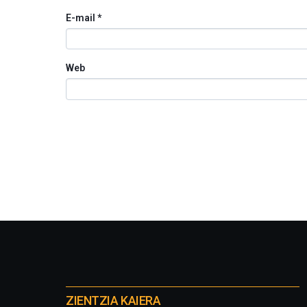
E-mail
*
Web
Otros
proyectos
ZIENTZIA KAIERA