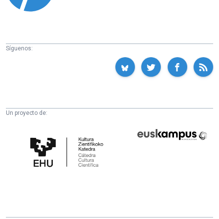
Síguenos:
Un proyecto de:
Cátedra
Euskampus
de
Fundazioa
Cultura
Científica
de
la
UPV/EHU