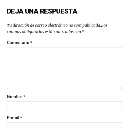
del
DEJA UNA RESPUESTA
16
de
septiembre
Tu dirección de correo electrónico no será publicada.
Los
al
campos obligatorios están marcados con
*
4
de
Comentario
*
octubre.
La
iniciativa,
organizada
por
la
Cátedra…
Nombre
*
E-mail
*