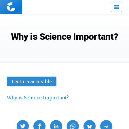
Cuaderno
de
Cultura
Científica
Why is Science Important?
Lectura accesible
Why is Science Important?
Compartir