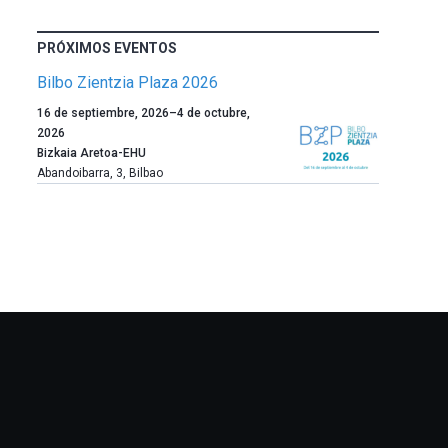
PRÓXIMOS EVENTOS
Bilbo Zientzia Plaza 2026
Un
16 de septiembre, 2026
–
4 de octubre,
año
2026
más,
Bizkaia Aretoa-EHU
Bilbao
Abandoibarra, 3
,
Bilbao
dará
la
bienvenida
al
otoño
con
la
celebración
de
la
novena
edición
de