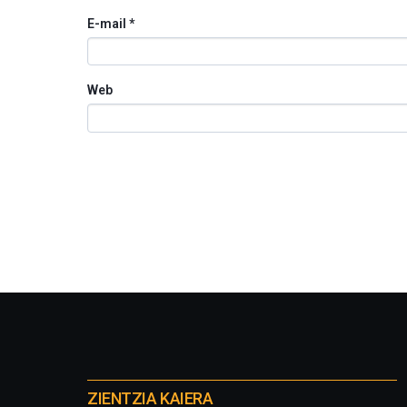
E-mail
*
Web
Otros
proyectos
ZIENTZIA KAIERA