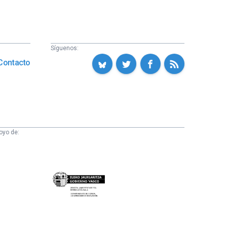
Síguenos:
Contacto
oyo de:
Eusko
Jaurlaritza
-
Zientzia,
Unibertsitate