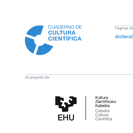
Información
Páginas del
Archivo
Un proyecto de:
Cátedra
de
Cultura
Científica
de
la
UPV/EHU