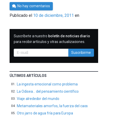
Por
No hay comentarios
Cultura
Publicado el
10 de diciembre, 2011
en
Cientifica
SUSCRIBIRME
Suscríbete a nuestro
boletín de noticias diario
para recibir artículos y otras actualizaciones.
Suscribirme
ÚLTIMOS ARTÍCULOS
La ingesta emocional como problema
La Odisea… del pensamiento científico
Viaje alrededor del mundo
Metamateriales amorfos, la fuerza del caos
Otro jarro de agua fría para Europa