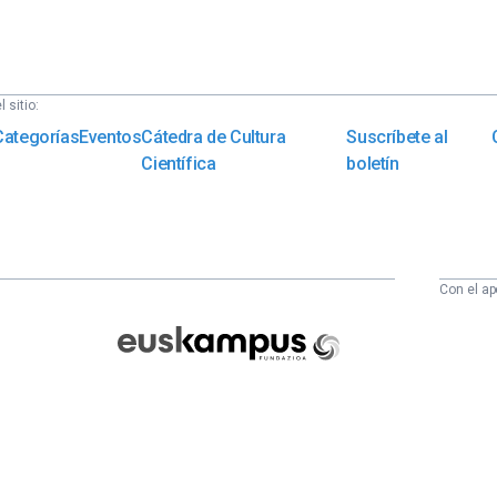
 sitio:
Categorías
Eventos
Cátedra de Cultura
Suscríbete al
Científica
boletín
Con el ap
Euskampus
Fundazioa