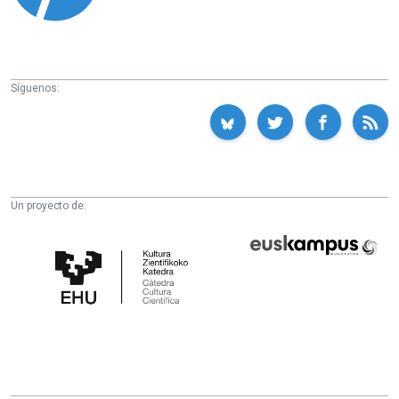
Síguenos:
Un proyecto de:
Cátedra
Euskampus
de
Fundazioa
Cultura
Científica
de
la
UPV/EHU