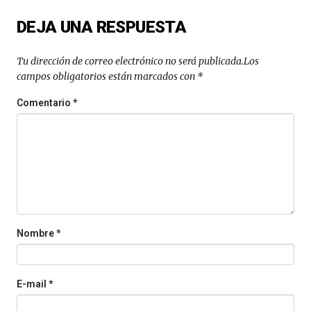
del
DEJA UNA RESPUESTA
16
de
septiembre
Tu dirección de correo electrónico no será publicada.
Los
al
campos obligatorios están marcados con
*
4
de
Comentario
*
octubre.
La
iniciativa,
organizada
por
la
Cátedra…
Nombre
*
E-mail
*