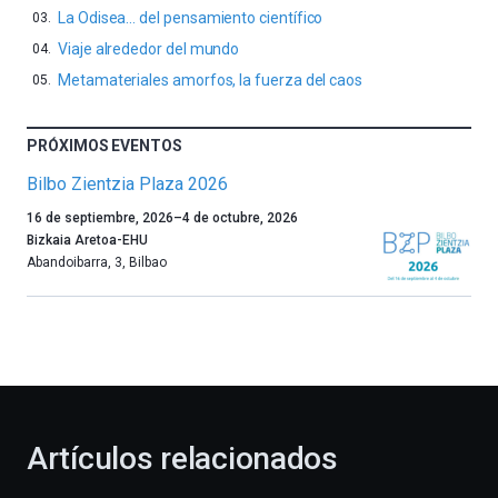
La Odisea… del pensamiento científico
Viaje alrededor del mundo
Metamateriales amorfos, la fuerza del caos
PRÓXIMOS EVENTOS
Bilbo Zientzia Plaza 2026
Un
16 de septiembre, 2026
–
4 de octubre, 2026
año
Bizkaia Aretoa-EHU
más,
Abandoibarra, 3
,
Bilbao
Bilbao
dará
la
bienvenida
al
otoño
con
la
Artículos relacionados
celebración
de