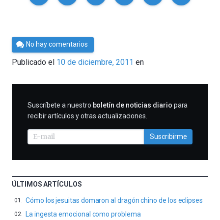
Por
No hay comentarios
Cultura
Publicado el
10 de diciembre, 2011
en
Cientifica
SUSCRIBIRME
Suscríbete a nuestro
boletín de noticias diario
para
recibir artículos y otras actualizaciones.
Suscribirme
ÚLTIMOS ARTÍCULOS
Cómo los jesuitas domaron al dragón chino de los eclipses
La ingesta emocional como problema