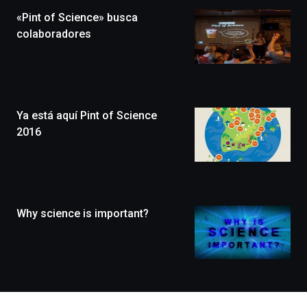
la
«Pint of Science» busca
novena
edición
colaboradores
de
Bilbo
Zientzia
Plaza
(BZP),
Ya está aquí Pint of Science
un
festival
2016
que
llenará
la
ciudad
de
monólogos,
Why science is important?
exposiciones,
conferencias,
docufórums
y
espectáculos
de
ciencia