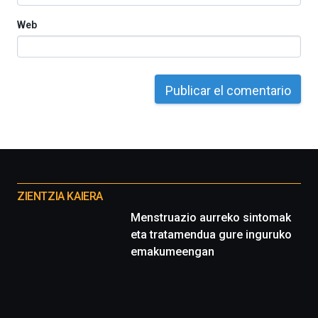
Web
Otros
proyectos
ZIENTZIA KAIERA
Menstruazio aurreko sintomak
eta tratamendua gure inguruko
emakumeengan