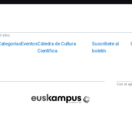
 sitio:
Categorías
Eventos
Cátedra de Cultura
Suscríbete al
Científica
boletín
Con el ap
Euskampus
Fundazioa