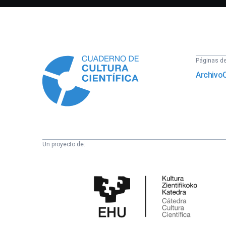
Información
Páginas del
Archivo
Un proyecto de:
Cátedra
de
Cultura
Científica
de
la