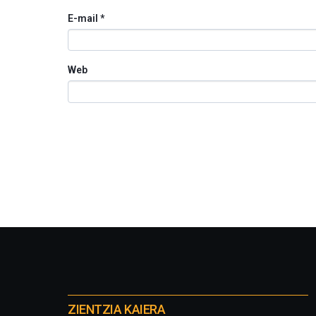
E-mail
*
Web
Otros
proyectos
ZIENTZIA KAIERA