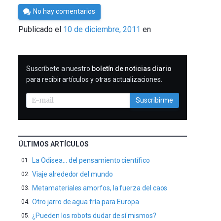
Por
No hay comentarios
Cultura
Publicado el
10 de diciembre, 2011
en
Cientifica
SUSCRIBIRME
Suscríbete a nuestro
boletín de noticias diario
para recibir artículos y otras actualizaciones.
Suscribirme
ÚLTIMOS ARTÍCULOS
La Odisea… del pensamiento científico
Viaje alrededor del mundo
Metamateriales amorfos, la fuerza del caos
Otro jarro de agua fría para Europa
¿Pueden los robots dudar de sí mismos?