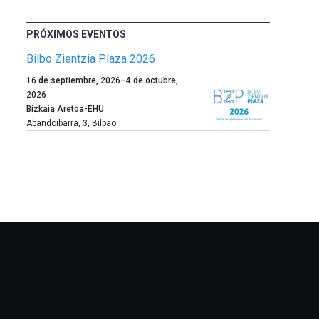
PRÓXIMOS EVENTOS
Bilbo Zientzia Plaza 2026
Un
16 de septiembre, 2026
–
4 de octubre,
año
2026
más,
Bizkaia Aretoa-EHU
Bilbao
Abandoibarra, 3
,
Bilbao
dará
la
bienvenida
al
otoño
con
la
celebración
de
la
novena
edición
de