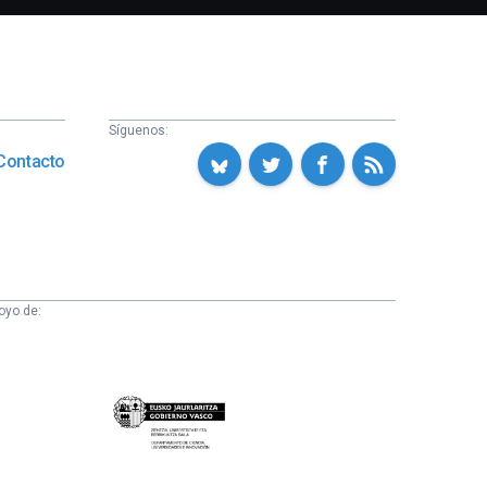
Síguenos:
Contacto
oyo de:
Eusko
Jaurlaritza
-
Zientzia,